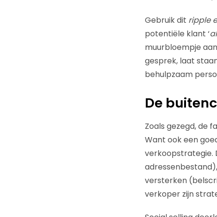
Gebruik dit
ripple e
potentiële klant ‘
a
muurbloempje aan, d
gesprek, laat staa
behulpzaam persoon
De buitenc
Zoals gezegd, de fa
Want ook een goede
verkoopstrategie. 
adressenbestand), l
versterken (belscri
verkoper zijn stra