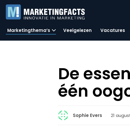
Marketingthema’s
Veelgelezen
Vacatures
De essent
één oog
21 augus
Sophie Evers