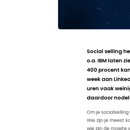
Social selling h
o.a. IBM laten z
400 procent kan
week aan Linked
uren vaak weinig
daardoor nodelo
Om je socialselling
Wie zijn je meest k
wie zijn de moeite 