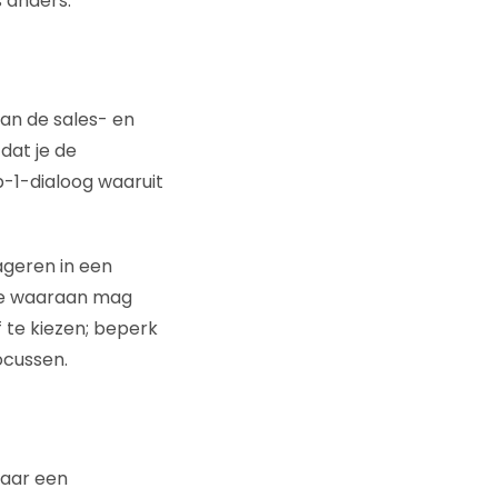
s anders.
van de sales- en
dat je de
-1-dialoog waaruit
ageren in een
d je waaraan mag
f te kiezen; beperk
ocussen.
maar een