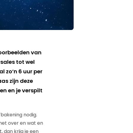
voorbeelden van
-sales tot wel
l zo’n 6 uur per
as zijn deze
en en je verspilt
fbakening nodig.
 het over en wat en
 dan krijg je een