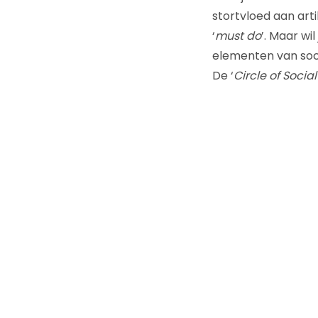
stortvloed aan arti
‘
must do
’. Maar wi
elementen van soci
De ‘
Circle of Social