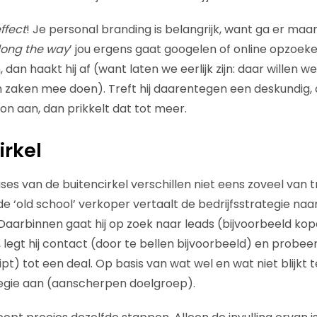
ffect
! Je personal branding is belangrijk, want ga er maar
long the way
’ jou ergens gaat googelen of online opzoeken
an haakt hij af (want laten we eerlijk zijn: daar willen we
n zaken mee doen). Treft hij daarentegen een deskundig,
 aan, dan prikkelt dat tot meer.
irkel
ses van de buitencirkel verschillen niet eens zoveel van tr
 ‘old school’ verkoper vertaalt de bedrijfsstrategie naa
Daarbinnen gaat hij op zoek naar leads (bijvoorbeeld ko
egt hij contact (door te bellen bijvoorbeeld) en probeert
pt) tot een deal. Op basis van wat wel en wat niet blijkt 
tegie aan (aanscherpen doelgroep).