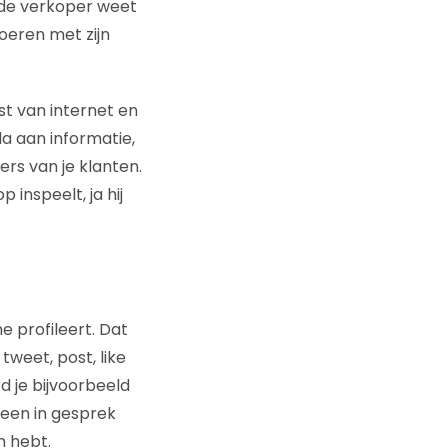
oede verkoper weet
oeren met zijn
t van internet en
la aan informatie,
ers van je klanten.
 inspeelt, ja hij
ne profileert. Dat
tweet, post, like
 je bijvoorbeeld
leen in gesprek
n hebt.