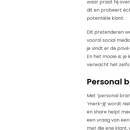
waar praat hij ove
dit en probeert éc
potentiële klant.
Dit pretenderen we
vooral social medi
je vindt er de priv
En het mooie is: je
verwacht het zelfs 
Personal 
Met ‘personal brandi
‘merk-jij’ wordt nie
en share helpt mee
een vraag van een p
met die ene klant, 