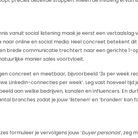
loopt precies dezelfde stappen. Alleen de invulling ervan i
is vanuit social listening maak je eerst een vertaalslag 
 naar online en social media. Heel concreet betekent dit 
en brede communicatie trechtert naar een gerichte 1-op
natuurlijke manier sales voortvloeit.
ngen concreet en meetbaar, bijvoorbeeld ‘3x per week re
ieuwe LinkedIn-connecties per week’. Leg vast hoeveel tij
beeld aan welke bedrijven, kanalen en influencers. En dur
ntal branches zodat je jouw ‘listenen’ en ‘branden’ kan f
zes formuleer je vervolgens jouw ‘
buyer personas
’, zeg 