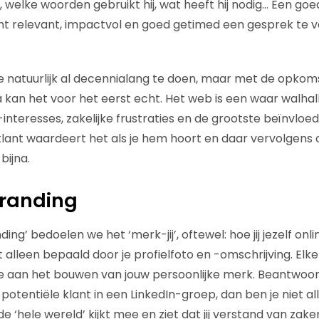
r, welke woorden gebruikt hij, wat heeft hij nodig… Een g
ht relevant, impactvol en goed getimed een gesprek te v
 natuurlijk al decennialang te doen, maar met de opkoms
a kan het voor het eerst echt. Het web is een waar walhal
é-interesses, zakelijke frustraties en de grootste beïnvloed
 klant waardeert het als je hem hoort en daar vervolgens op
bijna.
branding
ng’ bedoelen we het ‘merk-jij’, oftewel: hoe jij jezelf onli
t alleen bepaald door je profielfoto en -omschrijving. Elke 
 aan het bouwen van jouw persoonlijke merk. Beantwoord
otentiële klant in een LinkedIn-groep, dan ben je niet al
de ‘hele wereld’ kijkt mee en ziet dat jij verstand van zake