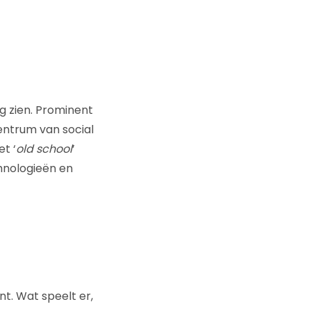
ng zien. Prominent
centrum van social
t ‘
old school
’
chnologieën en
nt. Wat speelt er,