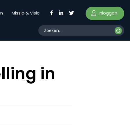
Inloggen
en
Missie & Visie
lling in