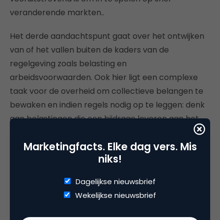
veranderende markten..
Het derde aandachtspunt gaat over het ontwijken
van of het vallen buiten de kaders van de
regelgeving zoals belasting en
arbeidsvoorwaarden. Ook hier ligt een complexe
taak voor de overheid om collectieve belangen te
bewaken en indien regels nodig op te leggen: denk
aan belastingen die een bijdrage leveren aan het
investeren in nieuwe infrastructuren, vergunningen
Marketingfacts. Elke dag vers. Mis
die kunnen zorgen voor kwaliteitsbewaking.
niks!
Bestaande industrieën gebruiken de huidige
Dagelijkse nieuwsbrief
regelgeving en keurmerken als een defensielinie
Wekelijkse nieuwsbrief
tegen de nieuwkomers. Bepaalde markten kunnen
wel wat innovatie gebruiken die burgers ten goede