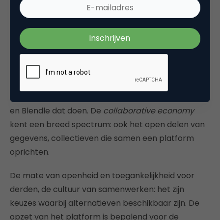
komt. Ook dat betekent meer huiswerk voor
regelgevers: terug naar de kern van de publieke
belangen die geborgd moeten worden.
Platformen zijn niet allemaal hetzelfde opgezet.
Uber is een voorbeeld van een centraal
georganiseerd platform gericht op
winstmaximalisatie, net als bijvoorbeeld appstores
en Blendle dat doen. De
collaborative economy
kent een breed spectrum: ook het open delen van
gegevens, collectieven die samen een platform
oprichten.
De mate van openheid en toegankelijkheid voor
derden, de cultuur van samenwerken: het zijn
keuzes waarbij alternatieven beschikbaar zijn. De
opzet van het platform is bepalend voor de