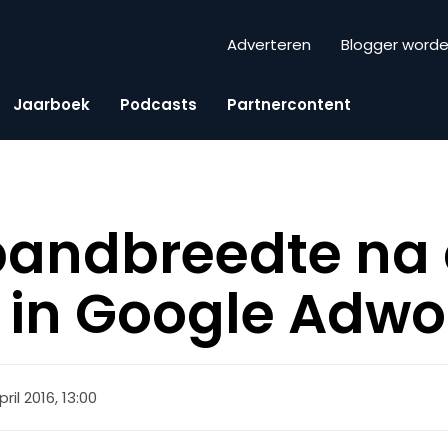
Adverteren
Blogger word
Jaarboek
Podcasts
Partnercontent
bandbreedte na
g in Google Adw
pril 2016, 13:00