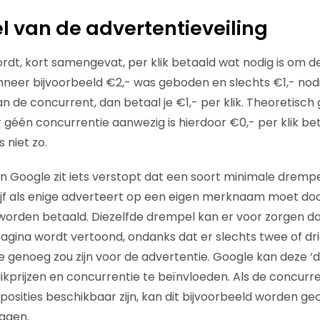
 van de advertentieveiling
ordt, kort samengevat, per klik betaald wat nodig is om d
anneer bijvoorbeeld €2,- was geboden en slechts €1,- no
an de concurrent, dan betaal je €1,- per klik. Theoretisch
géén concurrentie aanwezig is hierdoor €0,- per klik b
 niet zo.
n Google zit iets verstopt dat een soort minimale drempel
jf als enige adverteert op een eigen merknaam moet do
 worden betaald. Diezelfde drempel kan er voor zorgen d
pagina wordt vertoond, ondanks dat er slechts twee of d
mte genoeg zou zijn voor de advertentie. Google kan deze 
ikprijzen en concurrentie te beïnvloeden. Als de concur
posities beschikbaar zijn, kan dit bijvoorbeeld worden 
agen.