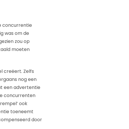
e concurrentie
dig was om de
 gezien zou op
etaald moeten
 creëert. Zelfs
orgaans nog een
at een advertentie
rie concurrenten
‘drempel’ ook
rentie toeneemt
gecompenseerd door