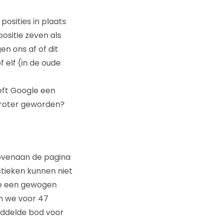
osities in plaats
ositie zeven als
en ons af of dit
f elf (in de oude
eeft Google een
s groter geworden?
ovenaan de pagina
stieken kunnen niet
we een gewogen
en we voor 47
iddelde bod voor