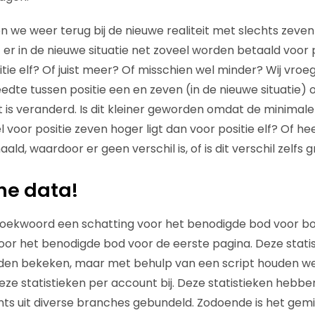
we weer terug bij de nieuwe realiteit met slechts zeven p
er in de nieuwe situatie net zoveel worden betaald voor p
ie elf? Of juist meer? Of misschien wel minder? Wij vroeg
edte tussen positie een en zeven (in de nieuwe situatie) o
t is veranderd. Is dit kleiner geworden omdat de minimale
voor positie zeven hoger ligt dan voor positie elf? Of h
aald, waardoor er geen verschil is, of is dit verschil zelf
he data!
zoekwoord een schatting voor het benodigde bod voor b
oor het benodigde bod voor de eerste pagina. Deze stati
worden bekeken, maar met behulp van een script houden 
ze statistieken per account bij. Deze statistieken hebb
nts uit diverse branches gebundeld. Zodoende is het gem