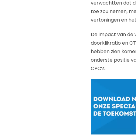
verwachtten dat di
toe zou nemen, met
vertoningen en het 
De impact van de w
doorklikratio en C
hebben zien komen 
onderste positie v
CPC’s.