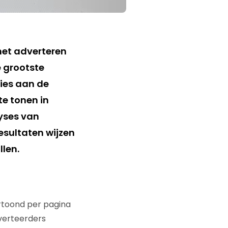
met adverteren
e grootste
ies aan de
te tonen in
lyses van
esultaten wijzen
llen.
ertoond per pagina
dverteerders