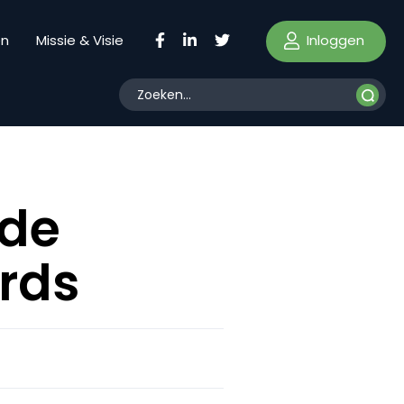
Inloggen
en
Missie & Visie
 de
ords