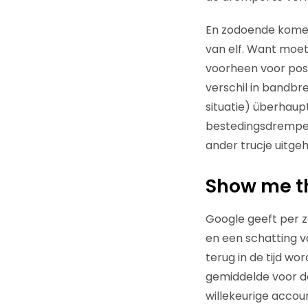
En zodoende komen 
van elf. Want moet 
voorheen voor posit
verschil in bandbre
situatie) überhaup
bestedingsdrempel 
ander trucje uitgeh
Show me t
Google geeft per 
en een schatting v
terug in de tijd 
gemiddelde voor de
willekeurige accou