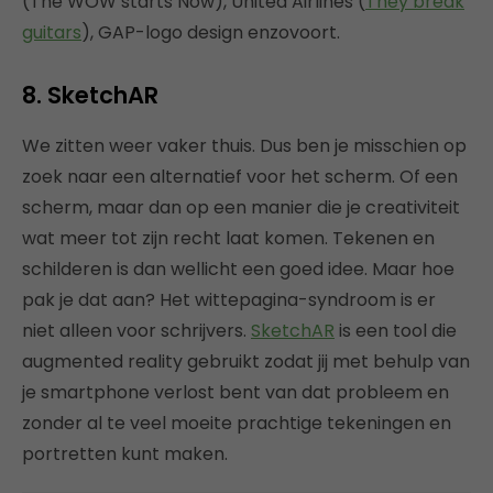
(The WOW starts Now), United Airlines (
They break
guitars
), GAP-logo design enzovoort.
8. SketchAR
We zitten weer vaker thuis. Dus ben je misschien op
zoek naar een alternatief voor het scherm. Of een
scherm, maar dan op een manier die je creativiteit
wat meer tot zijn recht laat komen. Tekenen en
schilderen is dan wellicht een goed idee. Maar hoe
pak je dat aan? Het wittepagina-syndroom is er
niet alleen voor schrijvers.
SketchAR
is een tool die
augmented reality gebruikt zodat jij met behulp van
je smartphone verlost bent van dat probleem en
zonder al te veel moeite prachtige tekeningen en
portretten kunt maken.