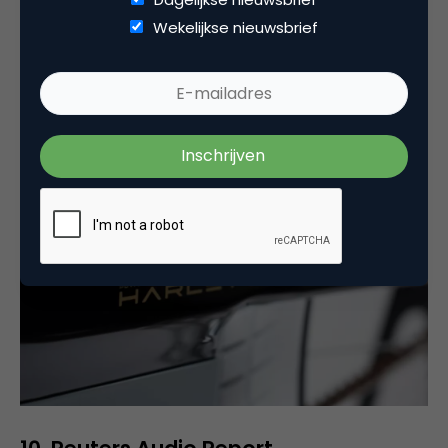
willen meemaken van een iconisch merk maar altijd
Wekelijkse nieuwsbrief
wat moeite hebben gehad met de snelheid van de
motor dan is er nu de
elektrische fiets
. Benieuwd of
het merk Harley-Davidson deze uitbreiding
succesvol kan doorvoeren.