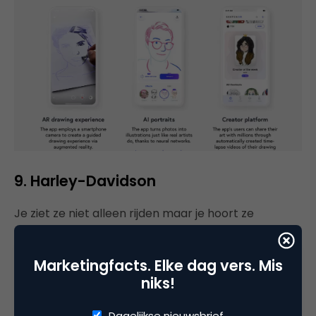
9. Harley-Davidson
Je ziet ze niet alleen rijden maar je hoort ze
waarschijnlijk nog eerder dan je ze ziet. En toch
heeft ook dit merk besloten zich niet langer alleen
Marketingfacts. Elke dag vers. Mis
te focussen op deze ronkende motoren maar leider
niks!
te zijn in ‘the electrification of two-wheeled
vehicles’. Dus mocht je ooit de ervaring hebben
Dagelijkse nieuwsbrief