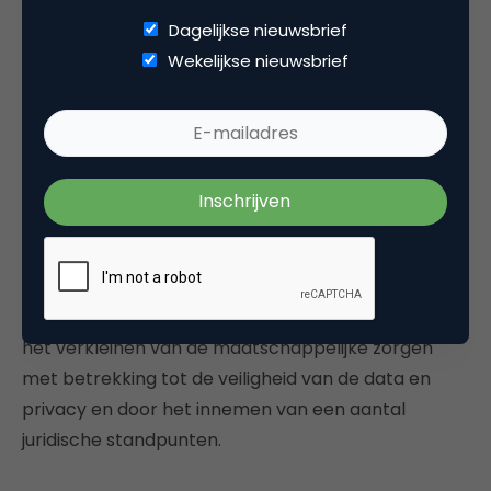
besparingen op jaarbasis.
Dagelijkse nieuwsbrief
Wekelijkse nieuwsbrief
Als het gaat om de autonome voertuigen, die in de
vliegtuig- en zeevrachtindustrie al jaren een feit zijn,
zullen er in de regio in de toekomst autonome
auto’s en vrachtauto’s gaan rijden. Dit brengt voor
de mobiliteit een aantal voordelen met zich mee,
waaronder een daling in het aantal (dodelijke)
ongelukken en minder CO2-uitstoot. De overheid
speelt een sleutelrol in het bepalen van wanneer
deze waarde kan worden gecreëerd. Dit kan door
het verkleinen van de maatschappelijke zorgen
met betrekking tot de veiligheid van de data en
privacy en door het innemen van een aantal
juridische standpunten.