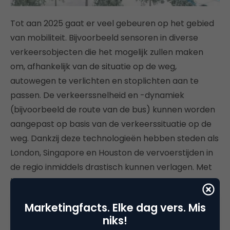
Tot aan 2025 gaat er veel gebeuren op het gebied
van mobiliteit. Bijvoorbeeld sensoren in diverse
verkeersobjecten die het mogelijk zullen maken
om, afhankelijk van de situatie op de weg,
autowegen te verlichten en stoplichten aan te
passen. De verkeerssnelheid en -dynamiek
(bijvoorbeeld de route van de bus) kunnen worden
aangepast op basis van de verkeerssituatie op de
weg. Dankzij deze technologieën hebben steden als
London, Singapore en Houston de vervoerstijden in
de regio inmiddels drastisch kunnen verlagen. Met
behulp van dezelfde technologieën zouden alle
grote steden, volgens McKinsey, de autoreistijd met
Marketingfacts. Elke dag vers. Mis
10 tot 20 procent kunnen verlagen, wat zou
niks!
resulteren in honderden miljoenen euro