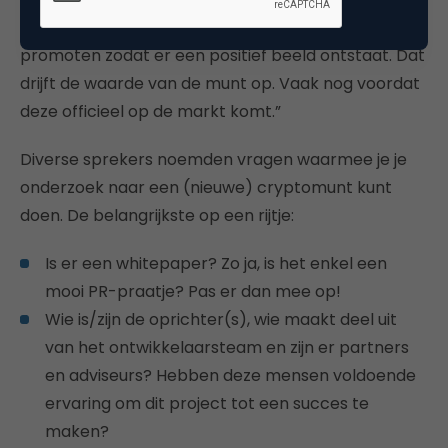
tokens om hun project op strategische plekken te
promoten zodat er een positief beeld ontstaat. Dat
drijft de waarde van de munt op. Vaak nog voordat
deze officieel op de markt komt.”
Diverse sprekers noemden vragen waarmee je je
onderzoek naar een (nieuwe) cryptomunt kunt
doen. De belangrijkste op een rijtje:
Is er een whitepaper? Zo ja, is het enkel een
mooi PR-praatje? Pas er dan mee op!
Wie is/zijn de oprichter(s), wie maakt deel uit
van het ontwikkelaarsteam en zijn er partners
en adviseurs? Hebben deze mensen voldoende
ervaring om dit project tot een succes te
maken?