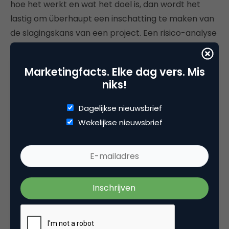
hoe het werkt en wat het doel is, dan wordt het
lastig om überhaupt een inschatting te maken van
de slagingskans van een project. Een risico-analyse
maken is lastig als je de onderliggende technologie
niet kunt volgen.
Marketingfacts. Elke dag vers. Mis
niks!
2. Doe je eigen onderzoek
Dagelijkse nieuwsbrief
Bezint eer ge begint. Volgens Wisselink is het
Wekelijkse nieuwsbrief
verstandig om een aantal basisvragen te
beantwoorden om te achterhalen of een (nieuwe)
cryptomunt überhaupt kans van slagen heeft.
“Geloof niet alles dat je leest of hoort”, waarschuwt
Everts. “Er wordt met opzet nepnieuws verspreid
om de koers te beïnvloeden. Initiatiefnemers van
nieuwe munten zetten steeds vaker invloedrijke
mensen in die ze grof betalen met een x-aantal