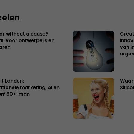
kelen
 or without a cause?
Creat
ll voor ontwerpers en
innov
aren
van i
urgen
uit Londen:
Waaro
ationele marketing, AI en
Silico
en’ 50+-man