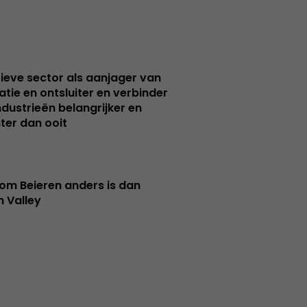
ieve sector als aanjager van
atie en ontsluiter en verbinder
ndustrieën belangrijker en
ter dan ooit
m Beieren anders is dan
n Valley