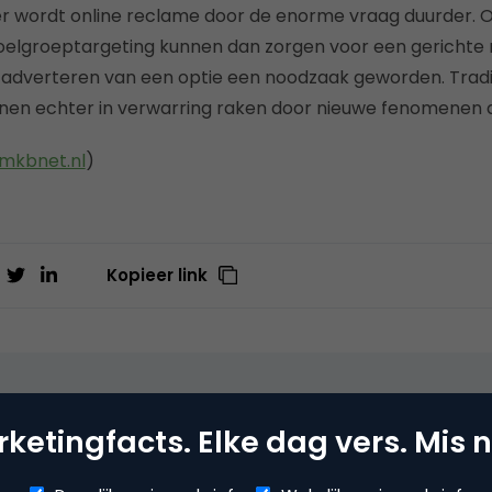
der wordt online reclame door de enorme vraag duurder.
elgroeptargeting kunnen dan zorgen voor een gerichte
ne adverteren van een optie een noodzaak geworden. Tradi
nen echter in verwarring raken door nieuwe fenomenen a
mkbnet.nl
)
Kopieer link
o Derksen
er bij
Upstream
ketingfacts. Elke dag vers. Mis n
er Upstream, Marketingfacts, Arnhem Direct, SportNext, Trav