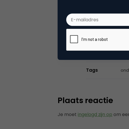
VPRO, Bestuur Lu
Categorie
Co
Tags
ond
Plaats reactie
Je moet
ingelogd zijn op
om een