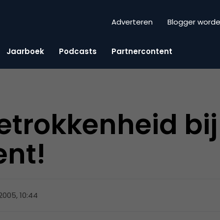
Adverteren
Blogger word
Jaarboek
Podcasts
Partnercontent
etrokkenheid bij
nt!
2005, 10:44