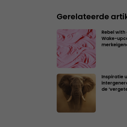
Gerelateerde arti
Rebel with
Wake-upca
merkeigen
Inspiratie 
intergener
de ‘verget