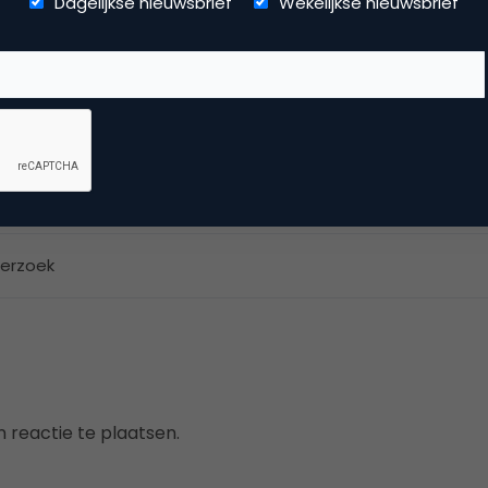
Dagelijkse nieuwsbrief
Wekelijkse nieuwsbrief
xor Live, social business, onderwijs, fotografie en vader!
mmerce
erzoek
 reactie te plaatsen.