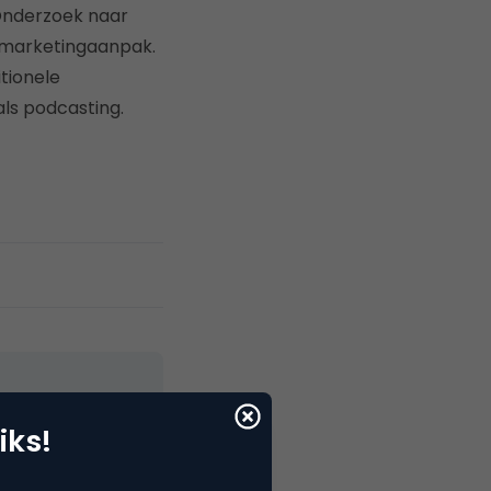
 Onderzoek naar
 marketingaanpak.
tionele
ls podcasting.
iks!
elNext, RvT