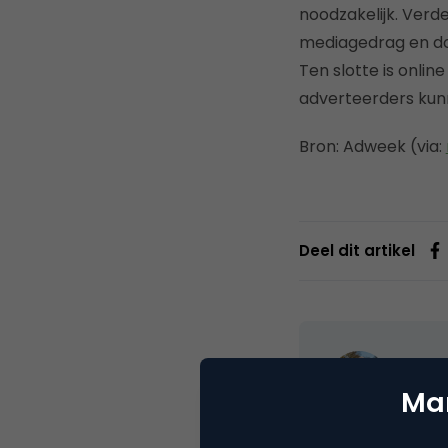
noodzakelijk. Ver
mediagedrag en do
Ten slotte is onli
adverteerders kun
Bron: Adweek (via:
Deel dit artikel
Marc
Partn
Mar
Oprichter/partn