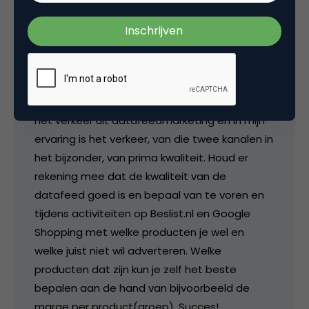
Hi Sjoerd, dank je wel! Het kan inderdaad een
keuze zijn om helemaal geen gebruik te
maken van Google of Beslist.nl, maar of dat
verstandig is betwijfel ik. Uit beide
vergelijkingssites komt namelijk de helft van al
het verkeer uit datafeedmarketing en in mijn
ervaring is het verkeer, van die twee kanalen in
het bijzonder, van prima kwaliteit. Houd er
rekening mee dat de kwaliteit van de
datafeed goed is en bepaal van te voren en
tijdens activiteiten op Beslist.nl en Google
Shopping met welke producten je wel en
welke juist niet wil adverteren. Welke
producten dat zijn kun je zelf het beste
bepalen aan de hand van bijvoorbeeld de
marge per product(groep). Succes!