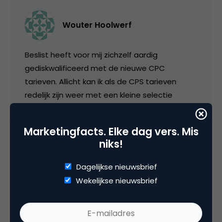
Wouter Hoolwerf
Beslist heeft voor mij zichzelf aardig
gediskwalificeerd met de nieuwe CPC
tarieven. Allicht kan ik als de CPS tarieven
redelijk zijn weer met een kleine selectie
Beslist een kans geven. Ik ben benieuwd naar
de tarieven.
Marketingfacts. Elke dag vers. Mis
niks!
9 september 2015 om 18:05
Dagelijkse nieuwsbrief
Wekelijkse nieuwsbrief
rob@channable.com