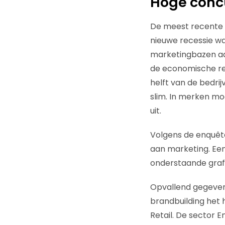
Hoge concu
De meest recente e
nieuwe recessie was
marketingbazen aan
de economische re
helft van de bedrij
slim. In merken moet
uit.
Volgens de enquête
aan marketing. Een 
onderstaande grafi
Opvallend gegeven
brandbuilding het 
Retail. De sector 