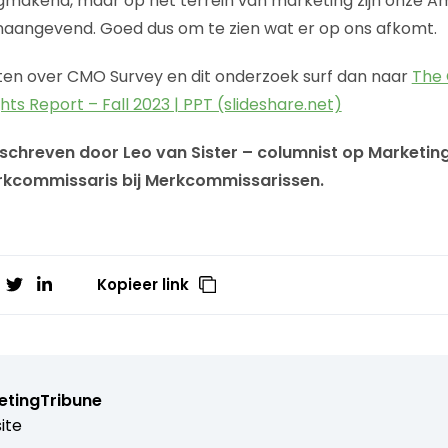
ligmakend, maar op het terrein van marketing zijn onze 
naangevend. Goed dus om te zien wat er op ons afkomt.
eten over CMO Survey en dit onderzoek surf dan naar
The 
ghts Report – Fall 2023 | PPT (slideshare.net)
schreven door Leo van Sister – columnist op MarketingT
kcommissaris bij Merkcommissarissen.
Kopieer link
etingTribune
ite