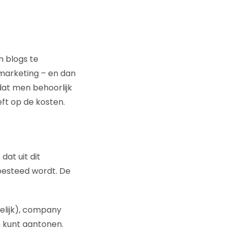
m blogs te
 marketing – en dan
at men behoorlijk
eft op de kosten.
dat uit dit
besteed wordt. De
kelijk), company
n kunt aantonen.