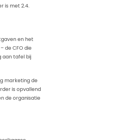
 is met 2.4.
tgaven en het
s – de CFO die
aan tafel bij
ing marketing de
rder is opvallend
en de organisatie