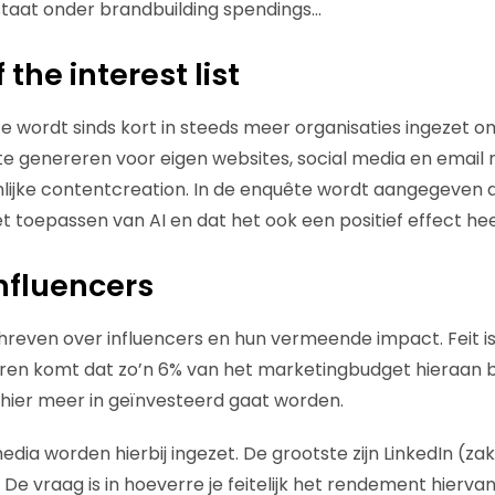
staat onder brandbuilding spendings…
 the interest list
ence wordt sinds kort in steeds meer organisaties ingezet o
 te genereren voor eigen websites, social media en email
ijke contentcreation. In de enquête wordt aangegeven d
et toepassen van AI en dat het ook een positief effect he
Influencers
hreven over influencers en hun vermeende impact. Feit is 
ren komt dat zo’n 6% van het marketingbudget hieraan 
 hier meer in geïnvesteerd gaat worden.
 media worden hierbij ingezet. De grootste zijn LinkedIn (za
 De vraag is in hoeverre je feitelijk het rendement hierva