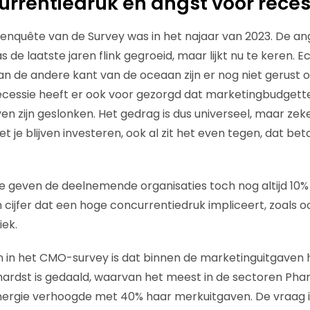
rrentiedruk en angst voor reces
nquête van de Survey was in het najaar van 2023. De an
 de laatste jaren flink gegroeid, maar lijkt nu te keren. E
 de andere kant van de oceaan zijn er nog niet gerust o
cessie heeft er ook voor gezorgd dat marketingbudgett
ven zijn geslonken. Het gedrag is dus universeel, maar zeke
 je blijven investeren, ook al zit het even tegen, dat betaa
 geven de deelnemende organisaties toch nog altijd 10%
cijfer dat een hoge concurrentiedruk impliceert, zoals ook
ek.
 in het CMO-survey is dat binnen de marketinguitgaven 
hardst is gedaald, waarvan het meest in de sectoren Pha
Energie verhoogde met 40% haar merkuitgaven. De vraag i