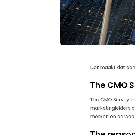
Dat maakt dat een j
The CMO S
The CMO Survey he
marketingleiders 
merken en de waard
The reason