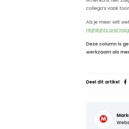
Amerika is niet za
collega’s vaak too
Als je meer wilt w
Highlights and Insi
Deze column is ge
werkzaam als mer
Deel dit artikel
Mark
Webs