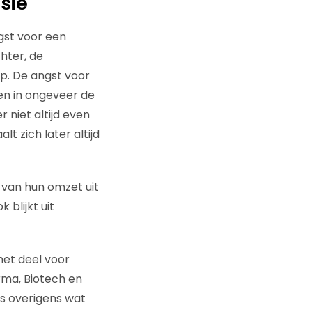
sie
gst voor een
chter, de
p. De angst voor
en in ongeveer de
r niet altijd even
lt zich later altijd
 van hun omzet uit
 blijkt uit
het deel voor
rma, Biotech en
s overigens wat