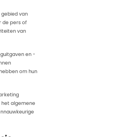
t gebied van
 de pers of
iteiten van
guitgaven en -
unnen
g hebben om hun
arketing
p het algemene
onnauwkeurige