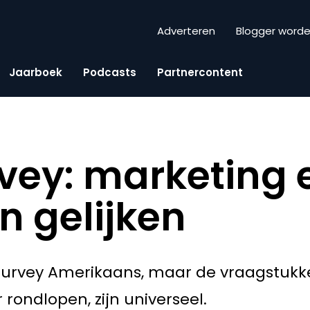
Adverteren
Blogger word
Jaarboek
Podcasts
Partnercontent
ey: marketing 
jn gelijken
 Survey Amerikaans, maar de vraagstu
rondlopen, zijn universeel.