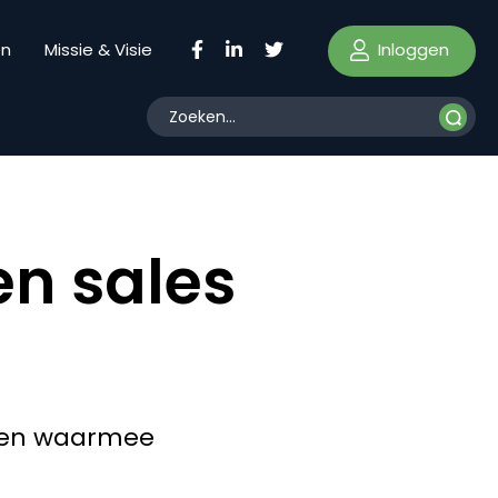
Inloggen
en
Missie & Visie
en sales
kken waarmee