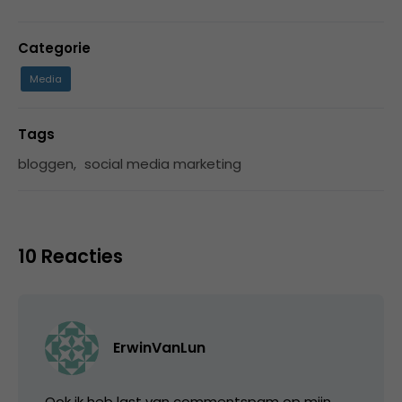
Categorie
Media
Tags
bloggen
,
social media marketing
10 Reacties
ErwinVanLun
Ook ik heb last van commentspam op mijn