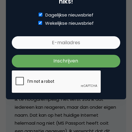
niks!
Dagelijkse nieuwsbrief
Wekelijkse nieuwsbrief
ErwinVanLun
@jacobien. Tsja, voor mijn eigen log wil ik
eigenlijk zo laag mogelijke drempel. Het is nu
toch al zo lastig (ik zit bij Blogger en dat is niet
echt handig). Ik kan natuurlijk alleen
geregistreerde gebruikers toestaan. Of
mensen een code laten intikken. Maar dat vind
ik te hoogdrempelig. Het liefst zou ik dat
iedereen kan reageren, maar dan onder eigen
naam. Dat kan op het huidige Internet
helemaal nog niet (MS Passport heeft ooit
een aanzetje gegeven). Ik verwacht dat dit