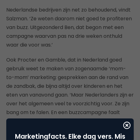
Nederlandse bedrijven zijn net zo behoudend, vindt
Salzman. ‘Ze weten daarom niet goed te profiteren
van buzz. Uitgezonderd Ben, dat begon met een
campagne waarvan pas na drie weken onthuld
waar die voor was.’
Ook Procter en Gamble, dat in Nederland goed
gebruik weet te maken van zogenaamde ‘mom-
to-mom’ marketing: gesprekken aan de rand van
de zandbak, die bijna altijd over kinderen en het
eten van vanavond gaan. ‘Maar Nederlanders zijn er
over het algemeen veel te voorzichtig voor. Ze zijn
bang om te falen. En een buzzcampagne faalt
natuurlijk gemakkelijker dan een gewone
reclamecampagne. Falen hoort echter bij succes.
Marketingfacts. Elke dag vers. Mis
Als ze niet snel moderniseren, gaan die bedrijven