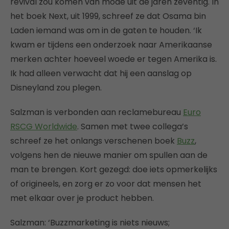
revival zou komen van mode uit de jaren zeventig. In
het boek Next, uit 1999, schreef ze dat Osama bin
Laden iemand was om in de gaten te houden. ‘Ik
kwam er tijdens een onderzoek naar Amerikaanse
merken achter hoeveel woede er tegen Amerika is.
Ik had alleen verwacht dat hij een aanslag op
Disneyland zou plegen.
Salzman is verbonden aan reclamebureau
Euro
RSCG Worldwide
. Samen met twee collega’s
schreef ze het onlangs verschenen boek
Buzz
,
volgens hen de nieuwe manier om spullen aan de
man te brengen. Kort gezegd: doe iets opmerkelijks
of origineels, en zorg er zo voor dat mensen het
met elkaar over je product hebben.
Salzman: ‘Buzzmarketing is niets nieuws;