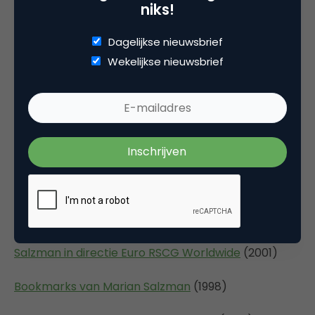
niks!
nog eens aan die instelling ten onder.’
Dagelijkse nieuwsbrief
Bron:
Wekelijkse nieuwsbrief
http://www.volkskrant.nl/
Overig:
Marian Salzman: trends na 11 september
(2002)
Tijd is de meest waardevolle luxe
(2001)
Autofabrikanten vergeten vijftigplussers
(2001)
Salzman in directie Euro RSCG Worldwide
(2001)
Bookmarks van Marian Salzman
(1998)