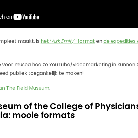
mpleet maakt, is
het ‘
Ask Emily
’-format
en
de expedities
 voor musea hoe ze YouTube/videomarketing in kunnen 
eed publiek toegankelijk te maken!
an The Field Museum
.
eum of the College of Physicians
ia: mooie formats