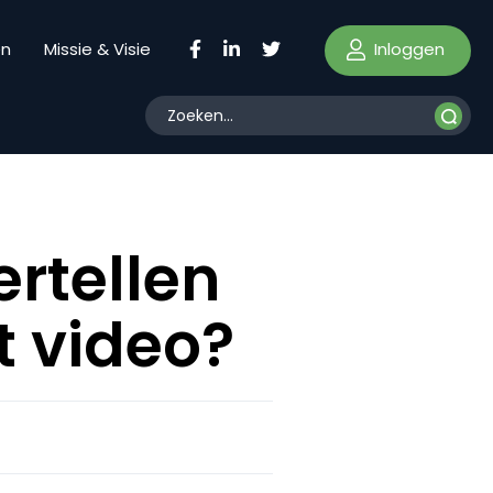
Inloggen
en
Missie & Visie
rtellen
 video?