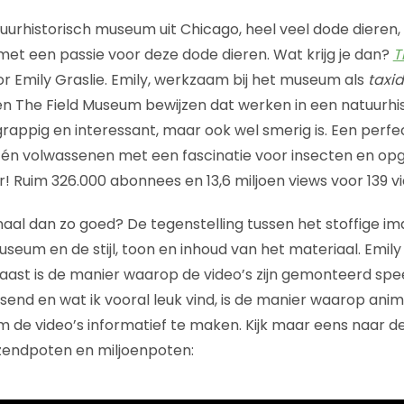
urhistorisch museum uit Chicago, heel veel dode dieren
et een passie voor deze dode dieren. Wat krijg je dan?
T
 Emily Graslie. Emily, werkzaam bij het museum als
taxi
en The Field Museum bewijzen dat werken in een natuurh
grappig en interessant, maar ook wel smerig is. Een perfe
 én volwassenen met een fascinatie voor insecten en opg
! Ruim 326.000 abonnees en 13,6 miljoen views voor 139 vi
al dan zo goed? De tegenstelling tussen het stoffige i
seum en de stijl, toon en inhoud van het materiaal. Emily 
aast is de manier waarop de video’s zijn gemonteerd spee
send en wat ik vooral leuk vind, is de manier waarop anim
 de video’s informatief te maken. Kijk maar eens naar d
izendpoten en miljoenpoten: