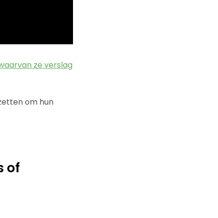
 waarvan ze verslag
zetten om hun
 of