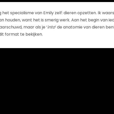
 het specialisme van Emily zelf: dieren opzetten. Ik waar
van houden, want het is smerig werk. Aan het begin van ie
aarschuwd, maar als je ‘
into
’ de anatomie van dieren bent
t format te bekijken.