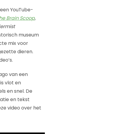
, een YouTube-
he Brain Scoop
,
dermist
istorisch museum
cte mix voor
ezette dieren.
deo’s.
mago van een
is vlot en
ls en snel. De
atie en tekst
eze video over het