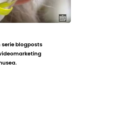
 serie blogposts
d videomarketing
 musea.