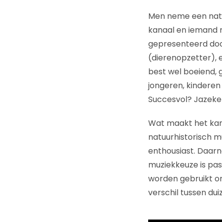
Men neme een natu
kanaal en iemand m
gepresenteerd door
(dierenopzetter), 
best wel boeiend, 
jongeren, kinderen
Succesvol? Jazeker
Wat maakt het kana
natuurhistorisch mu
enthousiast. Daarn
muziekkeuze is pas
worden gebruikt om
verschil tussen du