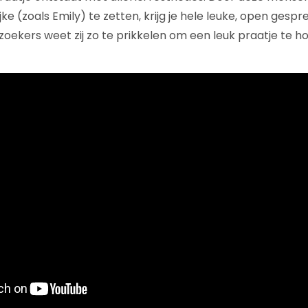
ke (zoals Emily) te zetten, krijg je hele leuke, open gespr
oekers weet zij zo te prikkelen om een leuk praatje te h