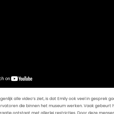
genlijk alle video’s ziet, is dat Emily ook veel in gesprek 
ervatoren die binnen het museum werken. Vaak gebeurt 
aatje ontstaat met allerlei restricties. Door deze mensen