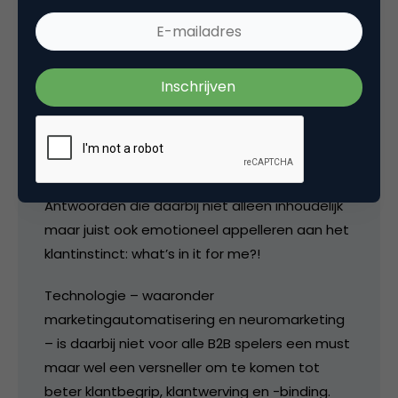
(digitale) dialoog te gaan met de meest
engaged prospect of klant enerzijds en door
beter gebruik te maken van klantpsychologie
anderzijds.
Niet lukraak meer online content uitspuwen
dus. Maar relevante & nuttige antwoorden
bieden voor jouw prospects en klanten.
Antwoorden die daarbij niet alleen inhoudelijk
maar juist ook emotioneel appelleren aan het
klantinstinct: what’s in it for me?!
Technologie – waaronder
marketingautomatisering en neuromarketing
– is daarbij niet voor alle B2B spelers een must
maar wel een versneller om te komen tot
beter klantbegrip, klantwerving en -binding.