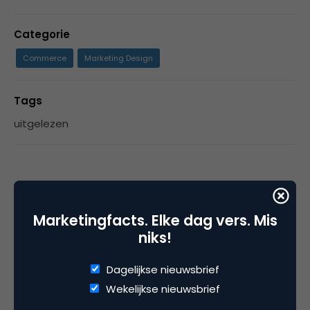
Categorie
Commerce
Marketing Design
Tags
uitgelezen
2 Reacties
Marketingfacts. Elke dag vers. Mis
niks!
phasselsmonning
Dagelijkse nieuwsbrief
Wekelijkse nieuwsbrief
‘Less is more’ kan op 2 manieren: door in