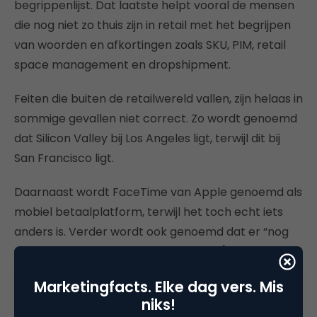
begrippenlijst. Dat laatste helpt vooral de mensen
die nog niet zo thuis zijn in retail met het begrijpen
van woorden en afkortingen zoals SKU, PIM, retail
space management en dropshipment.
Feiten die buiten de retailwereld vallen, zijn helaas in
sommige gevallen niet correct. Zo wordt genoemd
dat Silicon Valley bij Los Angeles ligt, terwijl dit bij
San Francisco ligt.
Daarnaast wordt FaceTime van Apple genoemd als
mobiel betaalplatform, terwijl het toch echt iets
anders is. Verder wordt ook genoemd dat er “nog
steeds geen kroket bij McDonalds is” (over
glocalization), terwijl McDonald’s toch echt al een
Marketingfacts. Elke dag vers. Mis
tijdje
de McKroket in z’n assortiment heeft
, speciaal
niks!
voor de Nederlandse markt. Dergelijke feitelijke