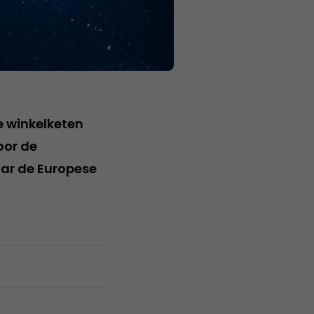
e winkelketen
oor de
aar de Europese