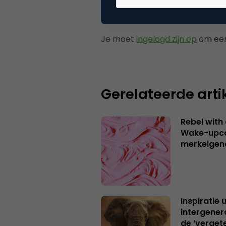
Plaats reactie
Je moet
ingelogd zijn op
om een
Gerelateerde arti
Rebel with
Wake-upca
merkeigen
Inspiratie 
intergener
de ‘verget