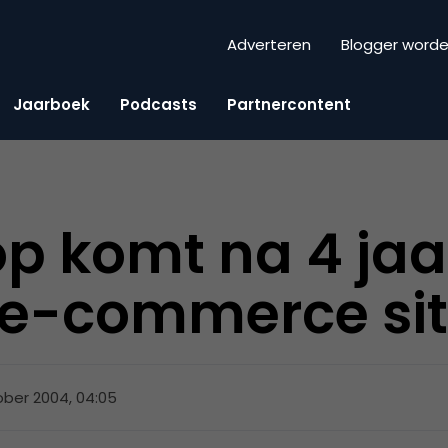
Adverteren
Blogger word
Jaarboek
Podcasts
Partnercontent
p komt na 4 jaa
 e-commerce si
ober 2004, 04:05