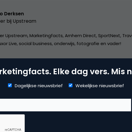
o Derksen
er bij
Upstream
er Upstream, Marketingfacts, Arnhem Direct, SportNext, Trav
xor Live, social business, onderwijs, fotografie en vader!
ketingfacts. Elke dag vers. Mis n
Dagelijkse nieuwsbrief
Wekelijkse nieuwsbrief
mmerce
commerce