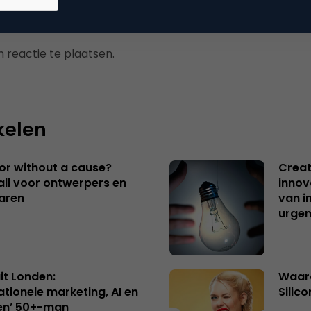
 reactie te plaatsen.
kelen
 or without a cause?
Creat
ll voor ontwerpers en
innov
aren
van i
urgen
uit Londen:
Waaro
ationele marketing, AI en
Silico
en’ 50+-man