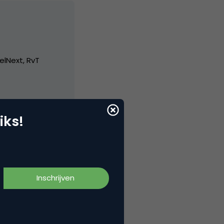
elNext, RvT
iks!