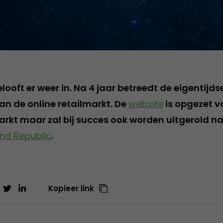
ooft er weer in. Na 4 jaar betreedt de eigentijds
an de online retailmarkt. De
website
is opgezet v
kt maar zal bij succes ook worden uitgerold n
nd Republic
.
Kopieer link