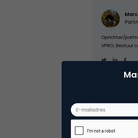
Marc
Partn
Oprichter/partn
VPRO, Bestuur Lu
Mar
Categorie
Co
Tags
e-