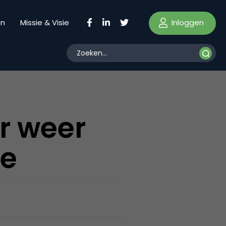
Inloggen
en
Missie & Visie
r weer
te