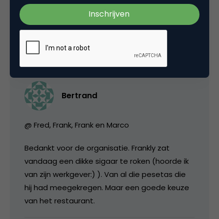
Amsterdam!
14 december 2005 om 16:33
Bertrand
@ Fred, Frank, Frank en Marco
Bedankt voor de organisatie. Frankly zat
vandaag een dikke sigaar te roken (hoorde ik
van zijn werkgever:) ). Van al die pesetas die
hij had meegekregen. Maar een goede keuze
van het restaurant.