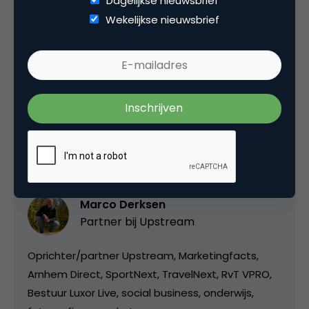
Dagelijkse nieuwsbrief
http://www.webdam.nl/
(
mail response
per
Wekelijkse nieuwsbrief
gemeente)
Deel dit artikel
Kopieer link
Marco Derksen
Partner bij
Upstream
Oprichter/partner Upstream, Marketingfacts,
Arnhem Direct, SportNext, TravelNext, RvT VPRO,
Bestuur Luxor Live, social business, onderwijs,