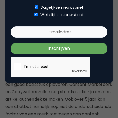
5 jaar heel ver achter.
Dagelijkse nieuwsbrief
Dat geldt zeker voor
Wekelijkse nieuwsbrief
Content Marketeers,
Copywriters en SEO-
specialisten.
AI en AI-gestuurde chatbots gaan voornamelijk
waarde toevoegen voor Content Marketeers en
Copywriters bij het bedenken van
contentonderwerpen en bij het schrijven van
artikelen. Voor dat laatste blijft een chatbot vooral
een goed basisstuk opleveren. Content Marketeers
en Copywriters zullen nog steeds nodig zijn om een
artikel authentiek te maken. Ook over 5 jaar kan
een chatbot namelijk nog niet de onderscheidende
factor van een merk toevoegen aan content.