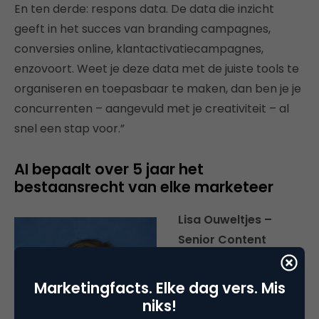
En ten derde: respons data. De data die inzicht
geeft in het succes van branding campagnes,
conversies online, klantactivatiecampagnes,
enzovoort. Weet je deze data met de juiste tools te
organiseren en toepasbaar te maken, dan ben je je
concurrenten – aangevuld met je creativiteit – al
snel een stap voor.”
AI bepaalt over 5 jaar het
bestaansrecht van elke marketeer
Lisa Ouweltjes –
Senior Content
Marketeer
Marketingfacts. Elke dag vers. Mis
“Marketeers die AI niet
niks!
omarmen, lopen over