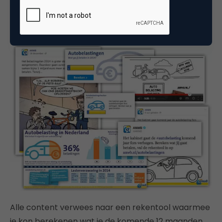
opcenten, accijns op brandstof, etc. moeten
meegenomen worden.
Alle content verwees naar een rekentool waarmee
je kon berekenen wat je de komende 12 maanden