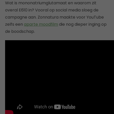
Wat is mononatriumglutamaat en waarom zit
overal E610 in? Vooral op social media sloeg de
campagne aan. Zonnatura maakte voor YouTube
zelfs een
aparte moodfilm
die nog dieper inging op
de boodschap.