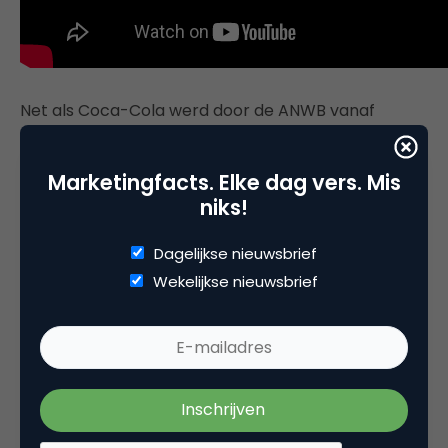
Net als Coca-Cola werd door de ANWB vanaf
Prinsjesdag, en eigenlijk al in de weken ervoor,
gewerkt aan een strategisch contentplan om via
Marketingfacts. Elke dag vers. Mis
social media de publieke opinie te bewerken en
niks!
daarmee de politieke besluitvorming te
beïnvloeden. Naast het gebruikelijke lobbyen in Den
Dagelijkse nieuwsbrief
Haag werden sociale media een nieuw onderdeel
Wekelijkse nieuwsbrief
om de belangen van de automobilist te behartigen.
Met behulp van infographics, bovenstaande video,
cartoons, visuals, promoted tweets en Facebook-
ads werd de Nederlandse automobilist bewust
gemaakt van de lastenverhoging. Belasting bestaat
namelijk niet alleen uit wegenbelasting. Ook