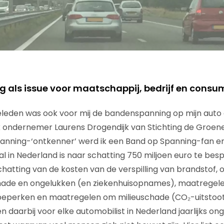
als issue voor maatschappij, bedrijf en consu
eleden was ook voor mij de bandenspanning op mijn auto 
k ondernemer Laurens Drogendijk van Stichting de Groen
nning-‘ontkenner’ werd ik een Band op Spanning-fan e
l in Nederland is naar schatting 750 miljoen euro te besp
chatting van de kosten van de verspilling van brandstof, 
chade en ongelukken (en ziekenhuisopnames), maatregel
 beperken en maatregelen om milieuschade (CO₂-uitstoo
daarbij voor elke automobilist in Nederland jaarlijks ong