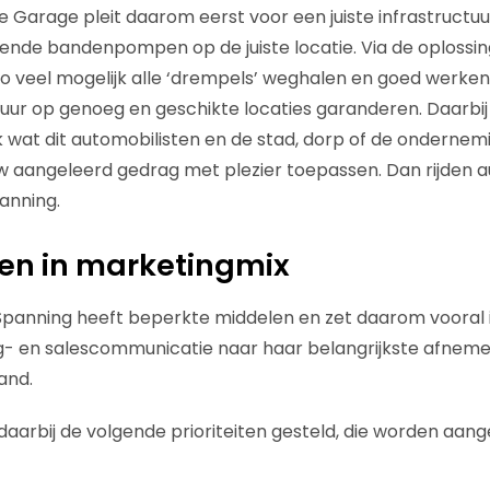
e Garage pleit daarom eerst voor een juiste infrastructu
nde bandenpompen op de juiste locatie. Via de oplossi
o veel mogelijk alle ‘drempels’ weghalen en goed werken
uur op genoeg en geschikte locaties garanderen. Daarbi
ijk wat dit automobilisten en de stad, dorp of de onderne
 aangeleerd gedrag met plezier toepassen. Dan rijden a
anning.
en in marketingmix
Spanning heeft beperkte middelen en zet daarom vooral 
g- en salescommunicatie naar haar belangrijkste afnem
and.
daarbij de volgende prioriteiten gesteld, die worden aang