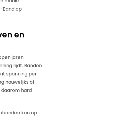
een mooie
 ‘Band op
ven en
lopen jaren
ning rijdt. Banden
ent spanning per
g nauwelijks of
is daarom hard
tobanden kan op