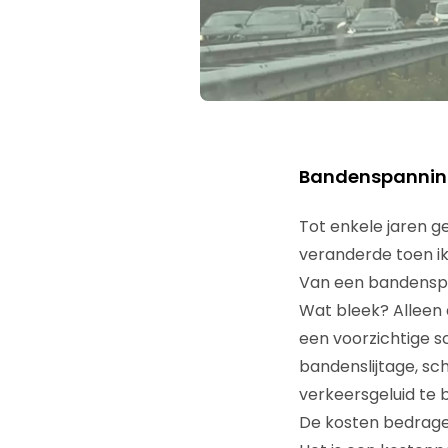
Bandenspanning 
Tot enkele jaren g
veranderde toen i
Van een bandenspa
Wat bleek? Alleen a
een voorzichtige s
bandenslijtage, s
verkeersgeluid te
De kosten bedragen 