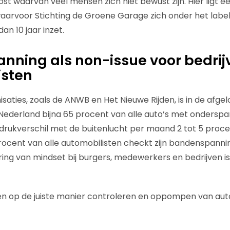
ost waarvan veel mensen zich niet bewust zijn. Hier ligt 
arvoor Stichting de Groene Garage zich onder het label
an 10 jaar inzet.
ning als non-issue voor bedrij
isten
saties, zoals de ANWB en Het Nieuwe Rijden, is in de afge
 Nederland bijna 65 procent van alle auto’s met onderspan
 drukverschil met de buitenlucht per maand 2 tot 5 proc
cent van alle automobilisten checkt zijn bandenspannin
ring van mindset bij burgers, medewerkers en bedrijven 
 en op de juiste manier controleren en oppompen van au