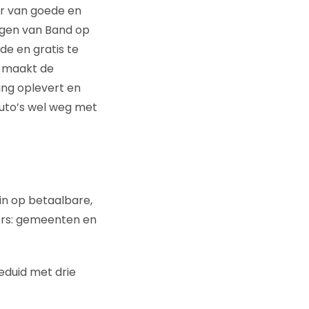
ur van goede en
ngen van Band op
de en gratis te
j maakt de
ming oplevert en
uto’s wel weg met
in op betaalbare,
ers: gemeenten en
eduid met drie