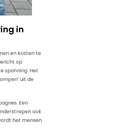
ng in
omen en kosten te
ericht op
te spanning. Het
ompen’ uit de
pagnes. Een
onderstrepen ook
 wordt het mensen