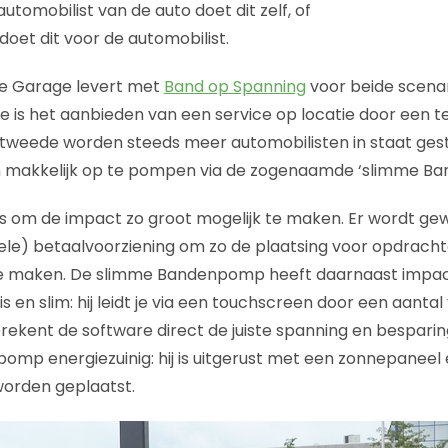
utomobilist van de auto doet dit zelf, of
oet dit voor de automobilist.
ne Garage levert met
Band op Spanning
voor beide scena
te is het aanbieden van een service op locatie door een 
tweede worden steeds meer automobilisten in staat gest
 makkelijk op te pompen via de zogenaamde ‘slimme B
s om de impact zo groot mogelijk te maken. Er wordt ge
ele) betaalvoorziening om zo de plaatsing voor opdrach
te maken. De slimme Bandenpomp heeft daarnaast impa
 is en slim: hij leidt je via een touchscreen door een aanta
rekent de software direct de juiste spanning en besparing
mp energiezuinig: hij is uitgerust met een zonnepaneel
worden geplaatst.