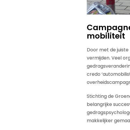
Campagne 
mobiliteit
Door met de juiste
vermijden. Veel o
gedragsverandering
credo ‘automobili
overheidscampagne 
Stichting de Groen
belangrijke succes
gedragspsychologe
makkelijker gemaa