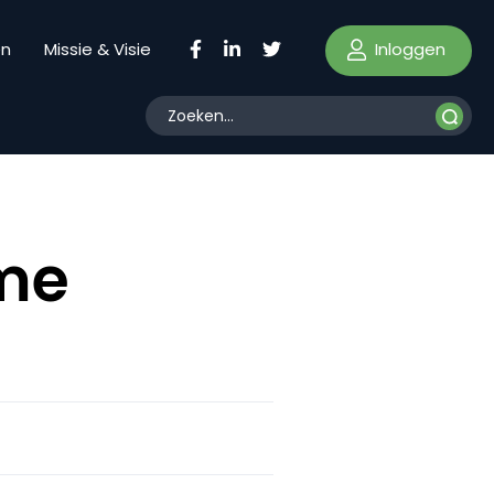
Inloggen
en
Missie & Visie
mme