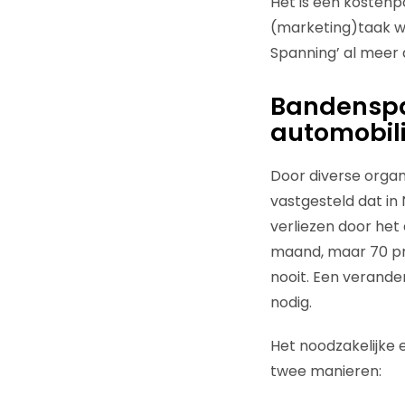
Het is een kostenp
(marketing)taak wa
Spanning’ al meer d
Bandenspan
automobil
Door diverse organi
vastgesteld dat in
verliezen door het
maand, maar 70 pro
nooit. Een verande
nodig.
Het noodzakelijke
twee manieren: