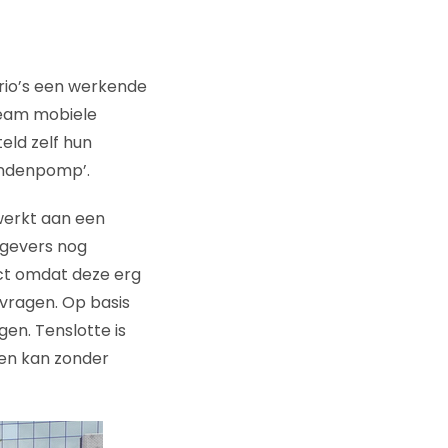
rio’s een werkende
team mobiele
eld zelf hun
andenpomp’.
werkt aan een
tgevers nog
ct omdat deze erg
l vragen. Op basis
en. Tenslotte is
 en kan zonder