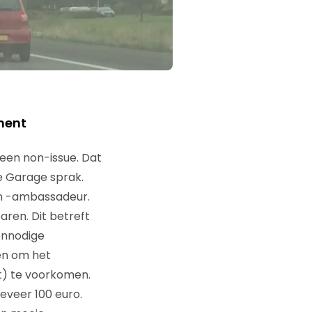
ment
een non-issue. Dat
e Garage sprak.
n -ambassadeur.
aren. Dit betreft
onnodige
en om het
t) te voorkomen.
eveer 100 euro.