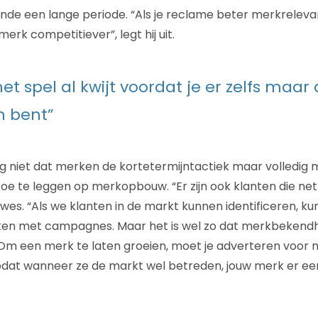
de een lange periode. “Als je reclame beter merkreleva
erk competitiever”, legt hij uit.
et spel al kwijt voordat je er zelfs maar
 bent”
og niet dat merken de kortetermijntactiek maar volledi
oe te leggen op merkopbouw. “Er zijn ook klanten die net
es. “Als we klanten in de markt kunnen identificeren, k
ken met campagnes. Maar het is wel zo dat merkbekendh
 Om een ​​merk te laten groeien, moet je adverteren voor 
zodat wanneer ze de markt wel betreden, jouw merk er e