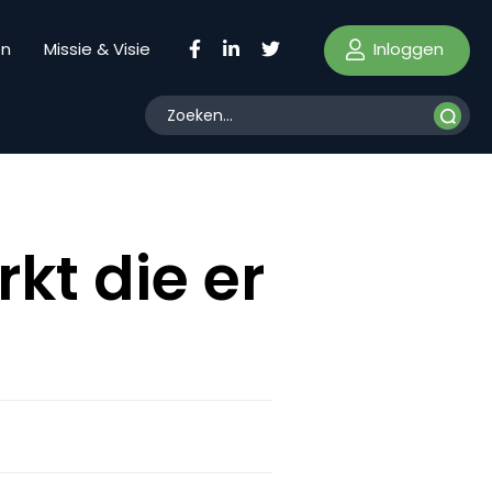
Inloggen
en
Missie & Visie
kt die er