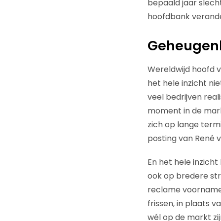
bepaald jaar slech
hoofdbank verandert
Geheugenl
Wereldwijd hoofd v
het hele inzicht n
veel bedrijven rea
moment in de markt
zich op lange termi
posting van René va
En het hele inzich
ook op bredere str
reclame voornamel
frissen, in plaats
wél op de markt zi