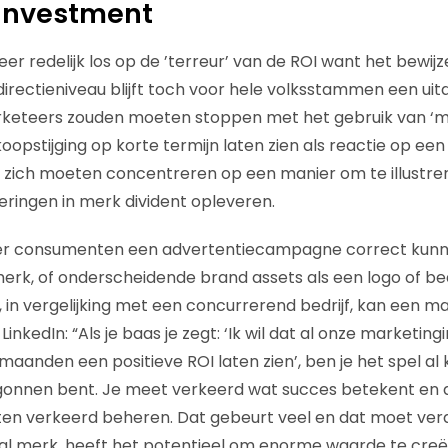
 Investment
er redelijk los op de ’terreur’ van de ROI want het bewi
irectieniveau blijft toch voor hele volksstammen een ui
keteers zouden moeten stoppen met het gebruik van ‘m
koopstijging op korte termijn laten zien als reactie op een 
 zich moeten concentreren op een manier om te illustre
eringen in merk divident opleveren.
r consumenten een advertentiecampagne correct kunne
rk, of onderscheidende brand assets als een logo of bed
in vergelijking met een concurrerend bedrijf, kan een man
inkedIn: “Als je baas je zegt: ‘Ik wil dat al onze marketing
anden een positieve ROI laten zien’, ben je het spel al k
gonnen bent. Je meet verkeerd wat succes betekent en d
ten verkeerd beheren. Dat gebeurt veel en dat moet ver
al merk, heeft het potentieel om enorme waarde te creër