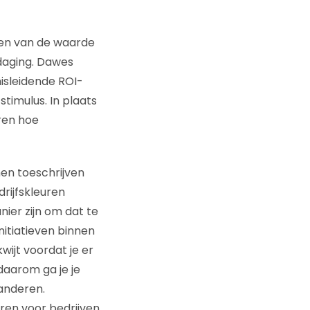
jzen van de waarde
tdaging. Dawes
isleidende ROI-
stimulus. In plaats
ren hoe
n toeschrijven
rijfskleuren
ier zijn om dat te
initiatieven binnen
wijt voordat je er
aarom ga je je
anderen.
en voor bedrijven.