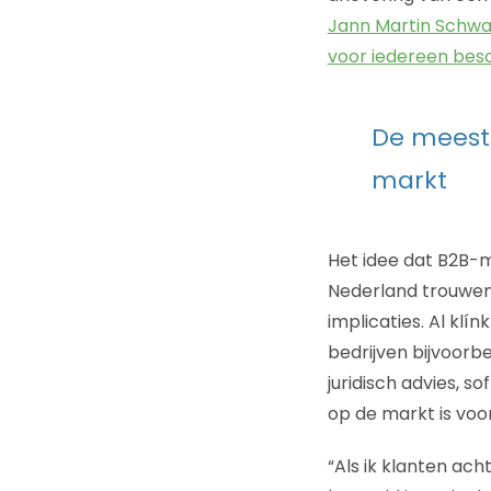
Jann Martin Schwa
voor iedereen bes
De meest
markt
Het idee dat B2B-m
Nederland trouwen
implicaties. Al klí
bedrijven bijvoorbe
juridisch advies, s
op de markt is voor
“Als ik klanten ach