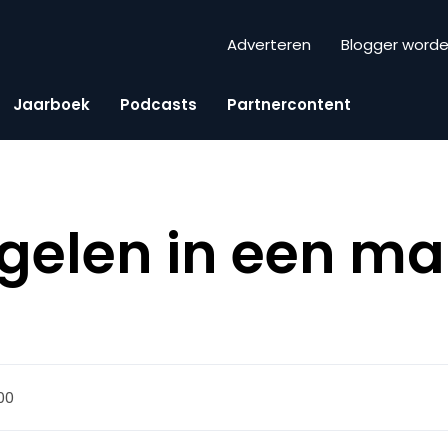
Adverteren
Blogger word
Jaarboek
Podcasts
Partnercontent
elen in een mar
:00