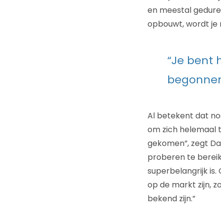
en meestal geduren
opbouwt, wordt je m
“Je bent h
begonnen
Al betekent dat n
om zich helemaal t
gekomen”, zegt Daw
proberen te berei
superbelangrijk is.
op de markt zijn, 
bekend zijn.”