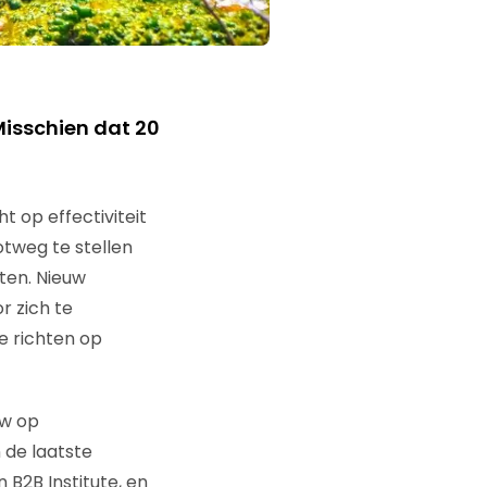
Misschien dat 20
t op effectiviteit
tweg te stellen
ten. Nieuw
r zich te
e richten op
ew op
de laatste
 B2B Institute, en