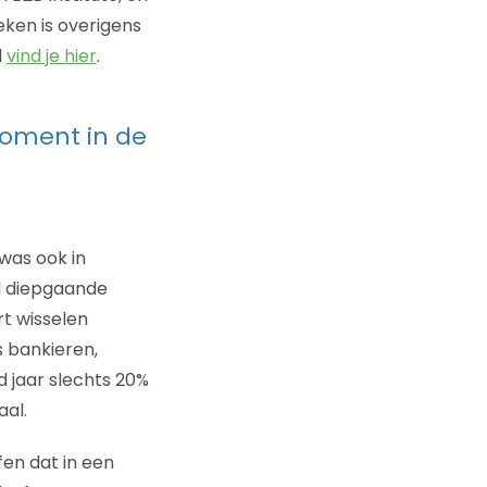
eken is overigens
l
vind je hier
.
oment in de
was ook in
al diepgaande
rt wisselen
s bankieren,
d jaar slechts 20%
aal.
fen dat in een