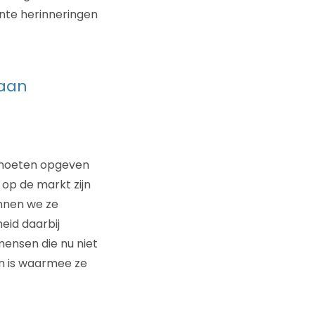
nte herinneringen
 aan
g moeten opgeven
 op de markt zijn
unnen we ze
eid daarbij
mensen die nu niet
en is waarmee ze