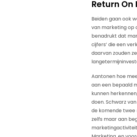
Return On
Beiden gaan ook we
van marketing op d
benadrukt dat mar
cijfers’ die een ver
daarvan zouden ze
langetermijninvest
Aantonen hoe mee
aan een bepaald me
kunnen herkennen, 
doen. Schwarz van L
de komende twee ma
zelfs maar aan be
marketingactivitei
Marketing, en voor