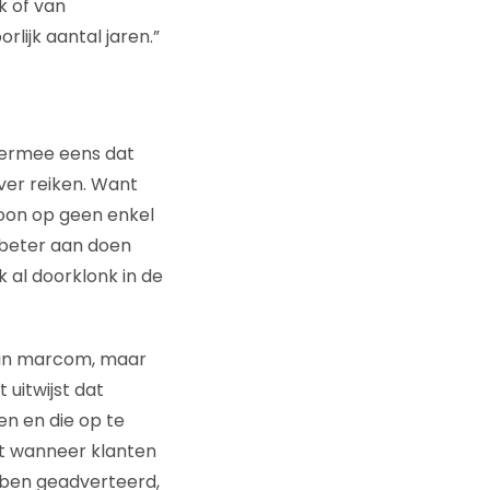
k of van
lijk aantal jaren.”
t ermee eens dat
ver reiken. Want
oon op geen enkel
 beter aan doen
k al doorklonk in de
 van marcom, maar
uitwijst dat
n en die op te
dat wanneer klanten
ebben geadverteerd,