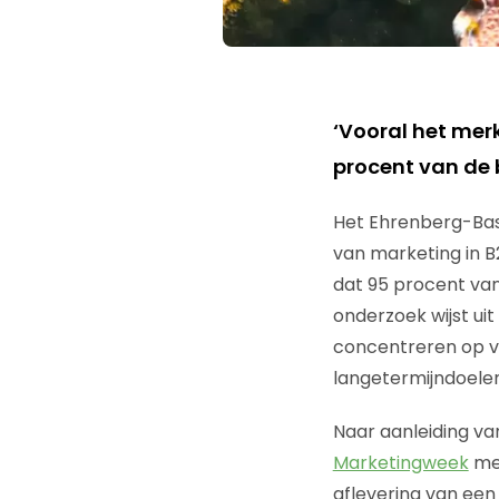
‘Vooral het mer
procent van de b
Het Ehrenberg-Bass 
van marketing in B
dat 95 procent van
onderzoek wijst ui
concentreren op ver
langetermijndoelen
Naar aanleiding va
Marketingweek
met
aflevering van een 