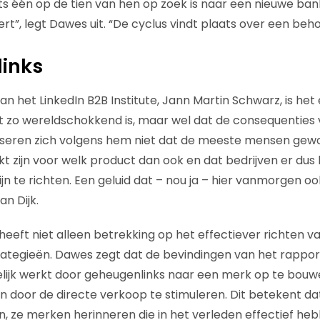
ts één op de tien van hen op zoek is naar een nieuwe ban
”, legt Dawes uit. “De cyclus vindt plaats over een behoor
inks
an het LinkedIn B2B Institute, Jann Martin Schwarz, is he
iet zo wereldschokkend is, maar wel dat de consequenties 
liseren zich volgens hem niet dat de meeste mensen gew
 zijn voor welk product dan ook en dat bedrijven er dus
jn te richten. Een geluid dat – nou ja – hier vanmorgen oo
n Dijk.
t heeft niet alleen betrekking op het effectiever richten
ategieën. Dawes zegt dat de bevindingen van het rapport 
ijk werkt door geheugenlinks naar een merk op te bouwe
 van door de directe verkoop te stimuleren. Dit betekent 
jn, ze merken herinneren die in het verleden effectief h