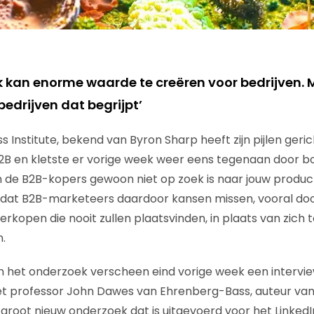
k kan enorme waarde te creëren voor bedrijven. 
edrijven dat begrijpt’
Institute, bekend van Byron Sharp heeft zijn pijlen gerich
2B en kletste er vorige week weer eens tegenaan door bo
 de B2B-kopers gewoon niet op zoek is naar jouw produc
t dat B2B-marketeers daardoor kansen missen, vooral doo
kopen die nooit zullen plaatsvinden, in plaats van zich t
.
n het onderzoek verscheen eind vorige week een intervi
 professor John Dawes van Ehrenberg-Bass, auteur van 
groot nieuw onderzoek dat is uitgevoerd voor het LinkedIn