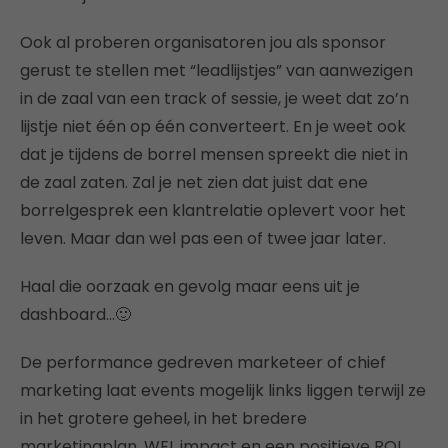
Ook al proberen organisatoren jou als sponsor
gerust te stellen met “leadlijstjes” van aanwezigen
in de zaal van een track of sessie, je weet dat zo’n
lijstje niet één op één converteert. En je weet ook
dat je tijdens de borrel mensen spreekt die niet in
de zaal zaten. Zal je net zien dat juist dat ene
borrelgesprek een klantrelatie oplevert voor het
leven. Maar dan wel pas een of twee jaar later.
Haal die oorzaak en gevolg maar eens uit je
dashboard…🙂
De performance gedreven marketeer of chief
marketing laat events mogelijk links liggen terwijl ze
in het grotere geheel, in het bredere
marketingplan, WEL impact en een positieve ROI