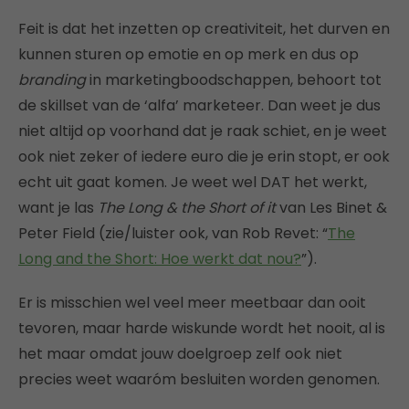
Feit is dat het inzetten op creativiteit, het durven en
kunnen sturen op emotie en op merk en dus op
branding
in marketingboodschappen, behoort tot
de skillset van de ‘alfa’ marketeer. Dan weet je dus
niet altijd op voorhand dat je raak schiet, en je weet
ook niet zeker of iedere euro die je erin stopt, er ook
echt uit gaat komen. Je weet wel DAT het werkt,
want je las
The Long & the Short of it
van Les Binet &
Peter Field (zie/luister ook, van Rob Revet: “
The
Long and the Short: Hoe werkt dat nou?
”).
Er is misschien wel veel meer meetbaar dan ooit
tevoren, maar ­­­­harde wiskunde wordt het nooit, al is
het maar omdat jouw doelgroep zelf ook niet
precies weet waaróm besluiten worden genomen.