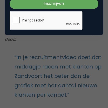
met het aantal nieuwe klanten per kanaal. Als je
doorslaat in “alles willen meten” en het attributie-
spel altijd wilt spelen, mis je heel wat kansen.
Helemaal in een oververhitte arbeidsmarkt…Wat dit
betreft is marketingattributie. Gewoon
walking
dead
.
“In je recruitmentvideo doet dat
middagje racen met klanten op
Zandvoort het beter dan de
grafiek met het aantal nieuwe
klanten per kanaal.”