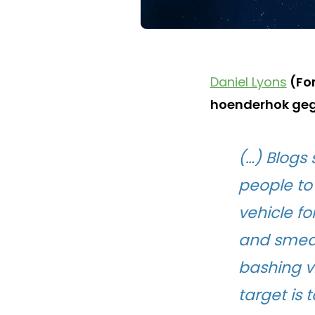
Daniel Lyons
(For
hoenderhok geg
(…) Blogs
people to 
vehicle fo
and smear
bashing vi
target is 