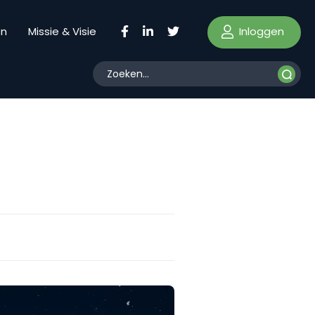
Inloggen
en
Missie & Visie