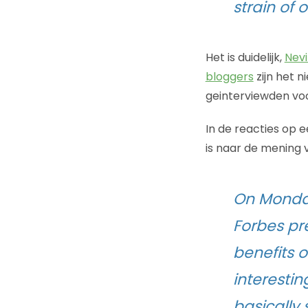
strain of o
Het is duidelijk,
Nevi
bloggers
zijn het n
geinterviewden voor
In de reacties op 
is naar de mening 
On Monday
Forbes pr
benefits o
interesti
basically 