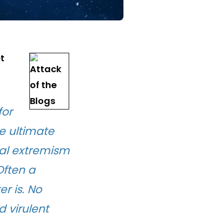
t
for
e ultimate
cal extremism
Often a
r is. No
d virulent