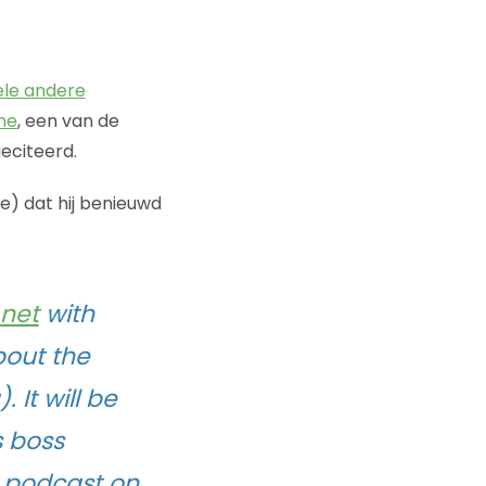
ele andere
ne
, een van de
geciteerd.
e) dat hij benieuwd
net
with
bout the
 It will be
s boss
he podcast on