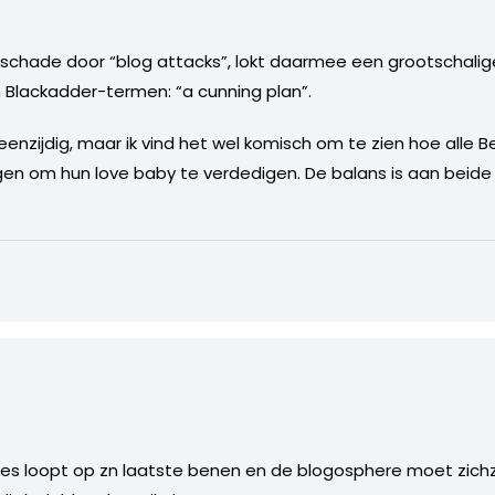
er schade door “blog attacks”, lokt daarmee een grootschalig
In Blackadder-termen: “a cunning plan”.
n eenzijdig, maar ik vind het wel komisch om te zien hoe alle
en om hun love baby te verdedigen. De balans is aan beide
bes loopt op zn laatste benen en de blogosphere moet zichze