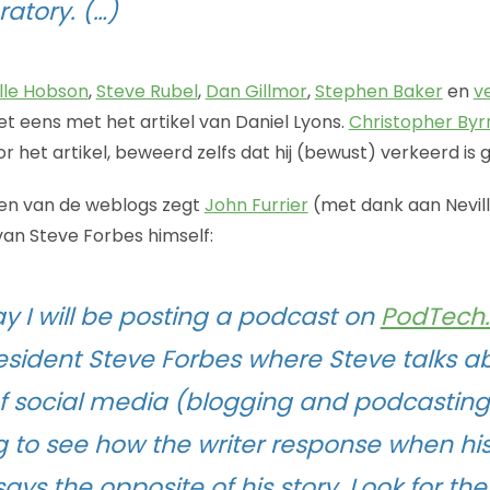
ratory. (…)
lle Hobson
,
Steve Rubel
,
Dan Gillmor
,
Stephen Baker
en
v
iet eens met het artikel van Daniel Lyons.
Christopher Byr
 het artikel, beweerd zelfs dat hij (bewust) verkeerd is 
een van de weblogs zegt
John Furrier
(met dank aan Nevill
van Steve Forbes himself:
 I will be posting a podcast on
PodTech.
esident Steve Forbes where Steve talks a
f social media (blogging and podcasting).
ng to see how the writer response when hi
says the opposite of his story. Look for t