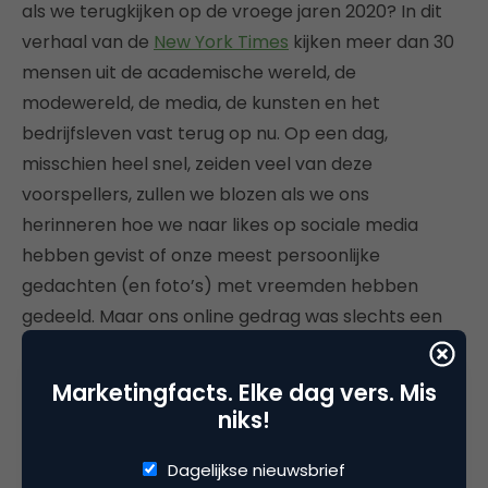
als we terugkijken op de vroege jaren 2020? In dit
verhaal van de
New York Times
kijken meer dan 30
mensen uit de academische wereld, de
modewereld, de media, de kunsten en het
bedrijfsleven vast terug op nu. Op een dag,
misschien heel snel, zeiden veel van deze
voorspellers, zullen we blozen als we ons
herinneren hoe we naar likes op sociale media
hebben gevist of onze meest persoonlijke
gedachten (en foto’s) met vreemden hebben
gedeeld. Maar ons online gedrag was slechts een
van de vele gewoonten en trends die werden
aangehaald door degenen die even de tijd namen
Marketingfacts. Elke dag vers. Mis
om te voorspellen wat ons in de toekomst
niks!
beschaamd zal maken. Toekomstige cringe-
momenten voelen zeker minder gênant als je weet
Dagelijkse nieuwsbrief