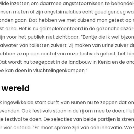
 wilde inzetten om daarmee angststoornissen te behandelen.
ensen meten of zijn angstsimulaties echt goed genoeg w
nden gaan. Dat hebben we met duizend man getest op 
st erna. Het is nu geïmplementeerd in de gezondheidszor
ijn voor het publiek niet zichtbaar. “Eentje die ik wel bijzon
alwater van toiletten zuivert. Zij maken van urine zuiver 
ebben ze op een aantal van onze festivals getest: het bi
 Dat wordt nu toegepast in de landbouw in Kenia en de on
 mee kan doen in vluchtelingenkampen.”
 wereld
k ingewikkelde start durft Van Nunen nu te zeggen dat 
vonden. Ook festivals staan in de rij om mee te doen. He
e festival te doen. De selecties van beide partijen is stre
 vier criteria. “Er moet sprake zijn van een innovatie. W