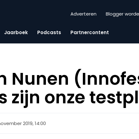
Adverteren
Blogger word
Jaarboek
Podcasts
Partnercontent
 Nunen (Innofes
s zijn onze testp
november 2019, 14:00