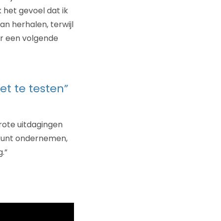
 het gevoel dat ik
an herhalen, terwijl
or een volgende
iet te testen”
rote uitdagingen
k kunt ondernemen,
.”