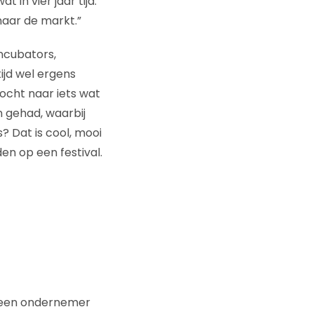
in vier jaar tijd.
naar de markt.”
incubators,
ijd wel ergens
zocht naar iets wat
n gehad, waarbij
s? Dat is cool, mooi
den op een festival.
is een ondernemer