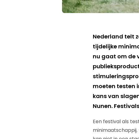
Nederland telt z
tijdelijke minim
nu gaat om de v
publieksproduct
stimuleringspro
moeten testen i
kans van slagen
Nunen. Festivals 
Een festival als t
minimaatschappij. “
kan niet in een st