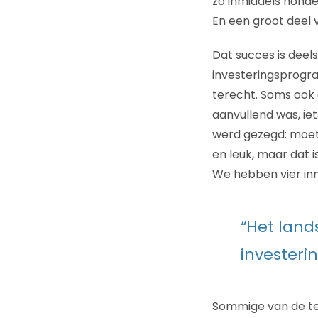
zo inmiddels honder
En een groot deel 
Dat succes is deel
investeringsprogram
terecht. Soms ook 
aanvullend was, ie
werd gezegd: moeten
en leuk, maar dat i
We hebben vier inno
“Het land
investeri
Sommige van de tes