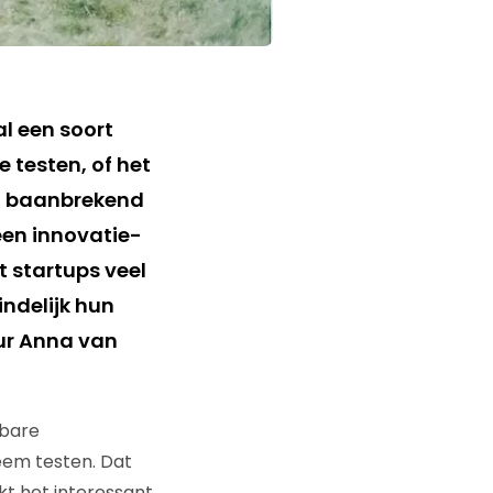
al een soort
e testen, of het
en baanbrekend
een innovatie-
 startups veel
ndelijk hun
eur Anna van
kbare
teem testen. Dat
kt het interessant