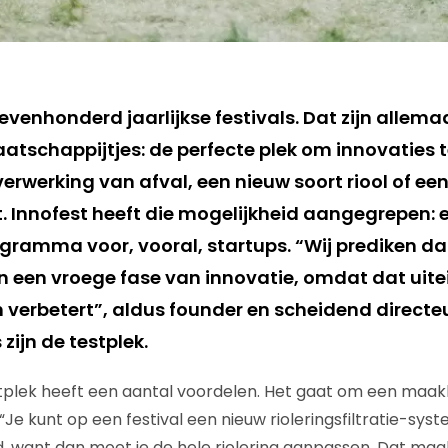
evenhonderd jaarlijkse festivals. Dat zijn allema
aatschappijtjes: de perfecte plek om innovaties t
erwerking van afval, een nieuw soort riool of e
. Innofest heeft die mogelijkheid aangegrepen: 
gramma voor, vooral, startups. “Wij prediken dat
n een vroege fase van innovatie, omdat dat uitei
 verbetert”, aldus founder en scheidend direct
zijn de testplek.
estplek heeft een aantal voordelen. Het gaat om een maa
Je kunt op een festival een nieuw rioleringsfiltratie-sys
ad, want dan moet je de hele riolering aanpassen. Dat maa