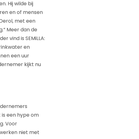
 Hij wilde bij
aren en of mensen
Oerol, met een
g.” Meer dan de
der vind is SEMiLLA:
drinkwater en
nnen een uur
dernemer kijkt nu
ondernemers
t is een hype om
ng. Voor
e werken niet met