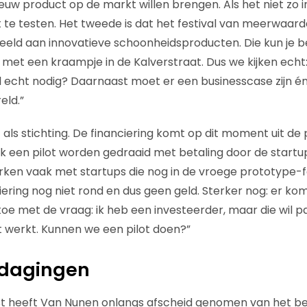
uw product op de markt willen brengen. Als het niet zo in
t te testen. Het tweede is dat het festival van meerwaard
beeld aan innovatieve schoonheidsproducten. Die kun je be
met een kraampje in de Kalverstraat. Dus we kijken echt
al echt nodig? Daarnaast moet er een businesscase zijn é
eld.”
 als stichting. De financiering komt op dit moment uit de 
k een pilot worden gedraaid met betaling door de startups 
ken vaak met startups die nog in de vroege prototype-fas
ering nog niet rond en dus geen geld. Sterker nog: er ko
toe met de vraag: ik heb een investeerder, maar die wil p
et werkt. Kunnen we een pilot doen?”
tdagingen
est heeft Van Nunen onlangs afscheid genomen van het bed