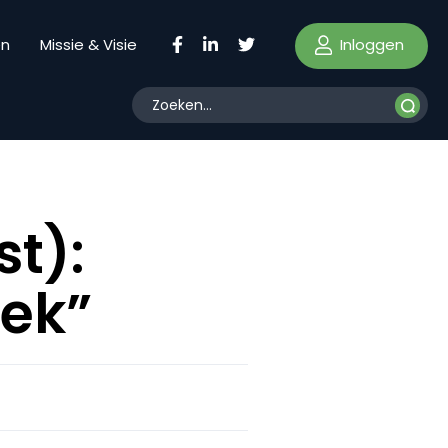
Inloggen
en
Missie & Visie
t):
lek”