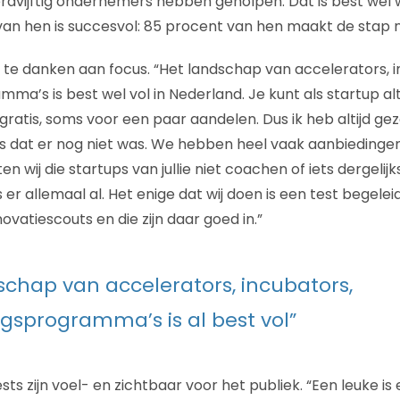
dvijftig ondernemers hebben geholpen. Dat is best wel wat 
van hen is succesvol: 85 procent van hen maakt de stap 
s te danken aan focus. “Het landschap van accelerators, 
ma’s is best wel vol in Nederland. Je kunt als startup alt
gratis, soms voor een paar aandelen. Dus ik heb altijd ge
ts dat er nog niet was. We hebben heel vaak aanbiedinge
 wij die startups van jullie niet coachen of iets dergelijk
s er allemaal al. Het enige dat wij doen is een test begelei
vatiescouts en die zijn daar goed in.”
schap van accelerators, incubators,
ngsprogramma’s is al best vol”
ts zijn voel- en zichtbaar voor het publiek. “Een leuke 