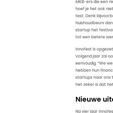
MKB-ers die een nie
hoef je het ook nie
test. Denk bijvoor
huishoudbeurs dan 
startup het festiv
tot een betere wer
Innofest is opgezet
Volgend jaar zal oo
eenvoudig. “We wer
hebben hun financi
startups naar ons 
het zeker is dat h
Nieuwe ui
Na vier jaar Innof