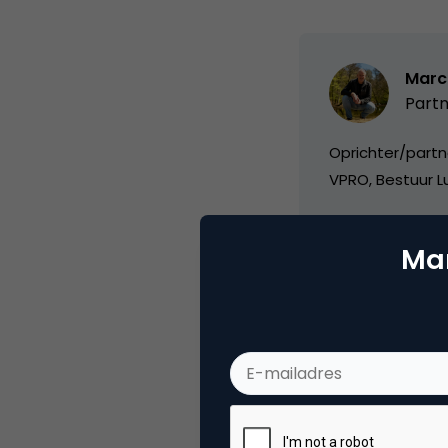
Marc
Partn
Oprichter/partn
VPRO, Bestuur Lu
Mar
Categorie
Co
Tags
ond