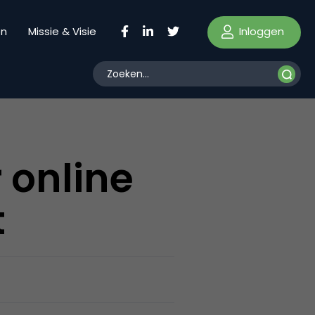
Inloggen
en
Missie & Visie
 online
t