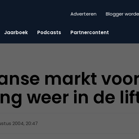
Adverteren
Blogger word
Jaarboek
Podcasts
Partnercontent
nse markt voor
ng weer in de lif
ustus 2004, 20:47