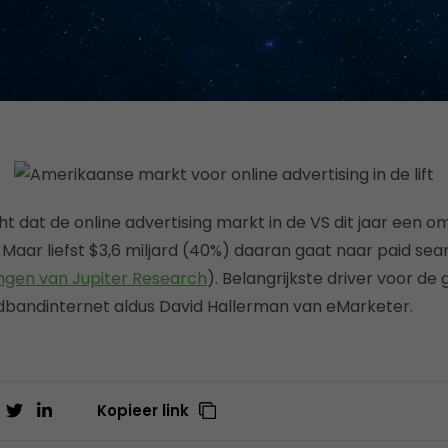
 dat de online advertising markt in de VS dit jaar een o
. Maar liefst $3,6 miljard (40%) daaran gaat naar paid sea
ingen van Jupiter Research
). Belangrijkste driver voor de g
edbandinternet aldus David Hallerman van eMarketer.
Kopieer link