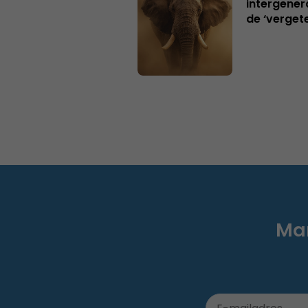
intergener
de ‘verget
Mar