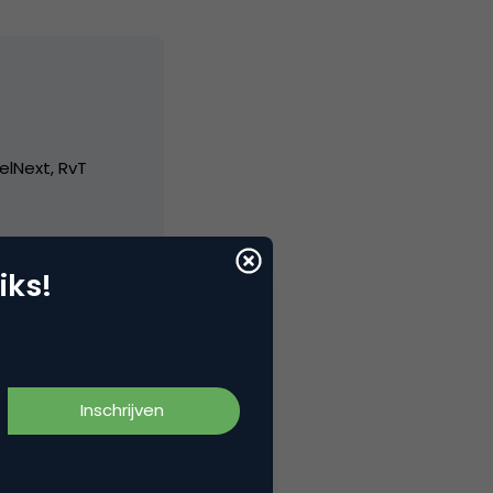
elNext, RvT
iks!