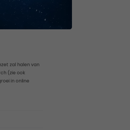
mzet zal halen van
rch (zie ook
roei in online