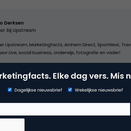
o Derksen
er bij
Upstream
er Upstream, Marketingfacts, Arnhem Direct, SportNext, Trav
xor Live, social business, onderwijs, fotografie en vader!
ketingfacts. Elke dag vers. Mis n
Dagelijkse nieuwsbrief
Wekelijkse nieuwsbrief
mmerce
erzoek