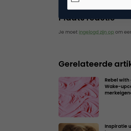
Plaats reactie
Je moet
ingelogd zijn op
om een
Gerelateerde arti
Rebel with
Wake-upca
merkeigen
Inspiratie 