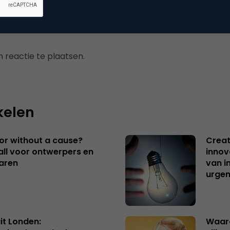
 reactie te plaatsen.
kelen
 or without a cause?
Creat
ll voor ontwerpers en
innov
aren
van i
urgen
uit Londen:
Waaro