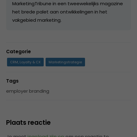
MarketingTribune in een tweewekelijks magazine
het brede palet aan ontwikkelingen in het
vakgebied marketing.
Categorie
CRM, Loyalty & CX
Marketingstrategie
Tags
employer branding
Plaats reactie
Je moet
ingelogd zijn op
om een reactie te