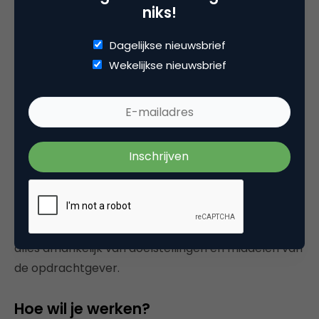
De basis voor succesvol werven (en behouden) van
niks!
medewerkers ligt in het creëren van een voorkeur
Dagelijkse nieuwsbrief
bij de doelgroep. Het blijkt dat na (pas) tien tot
Wekelijkse nieuwsbrief
vijftien echte impactvolle, onderscheidende
(werkgevers) merkcontacten men geïnteresseerd
raakt in een organisatie. Met inzet van de laatste
technologie waaronder algoritmen, is het bereiken
van specifieke doelgroepen online effectief te
realiseren. We denken daarbij breed in middelen-
en media-inzet. Off-en online. Waarbij we via
samenwerking met tech-startups gebruikmaken
van het hele internet als werving medium. Uiteraard
alles afhankelijk van doelstellingen en middelen van
de opdrachtgever.
Hoe wil je werken?