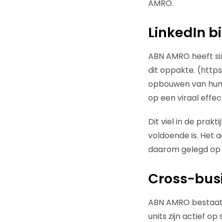
AMRO.
LinkedIn 
ABN AMRO heeft sin
dit oppakte. (http
opbouwen van hun s
op een viraal effec
Dit viel in de prak
voldoende is. Het 
daarom gelegd op h
Cross-bus
ABN AMRO bestaat ui
units zijn actief op