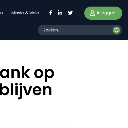
Inloggen
en
Missie & Visie
bank op
blijven