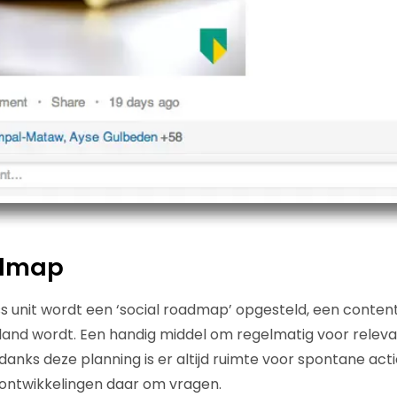
admap
ss unit wordt een ‘social roadmap’ opgesteld, een conte
land wordt. Een handig middel om regelmatig voor relev
anks deze planning is er altijd ruimte voor spontane act
 ontwikkelingen daar om vragen.