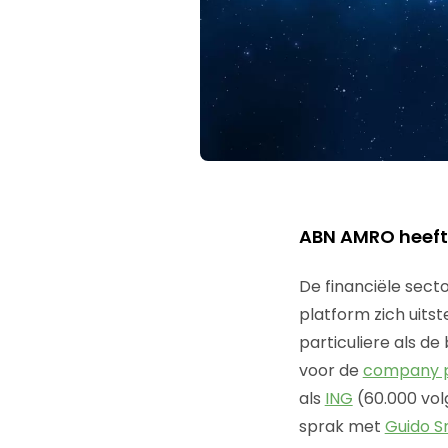
ABN AMRO heeft r
De financiële sect
platform zich uits
particuliere als d
voor de
company 
als
ING
(60.000 vol
sprak met
Guido S