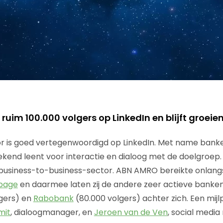
uim 100.000 volgers op LinkedIn en blijft groeie
or is goed vertegenwoordigd op LinkedIn. Met name banke
tekend leent voor interactie en dialoog met de doelgroep.
e business-to-business-sector. ABN AMRO bereikte onlang
page
en daarmee laten zij de andere zeer actieve banken
gers) en
Rabobank
(80.000 volgers) achter zich. Een mijl
mit
, dialoogmanager, en
Jeroen van de Ven
, social medi