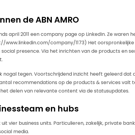
binnen de ABN AMRO
ds april 2011 een company page op LinkedIn. Ze waren het
s://www.linkedin.com/company/1173) Het oorspronkelijke
ocial presence. Via het inrichten van de products en ser
t.
tijk nogal tegen. Voortschrijdend inzicht heeft geleerd dat
aantal recommendations op de products & services valt te
et delen van relevante content via de statusupdates.
inessteam en hubs
t vier business units. Particulieren, zakelijk, private bank
 social media.