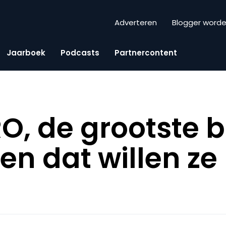
Adverteren
Blogger word
Jaarboek
Podcasts
Partnercontent
, de grootste 
en dat willen ze 