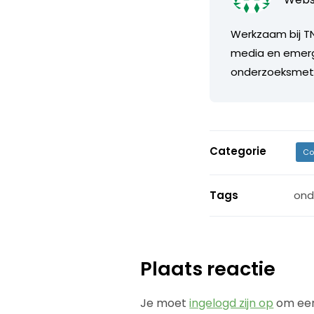
Werkzaam bij TN
media en emerg
onderzoeksmeth
Categorie
Co
Tags
ond
Plaats reactie
Je moet
ingelogd zijn op
om een