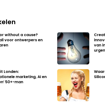
kelen
 or without a cause?
Creat
ll voor ontwerpers en
innov
aren
van i
urgen
uit Londen:
Waaro
ationele marketing, AI en
Silico
en’ 50+-man