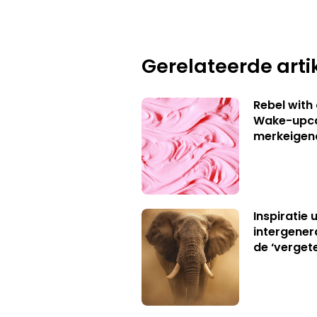
Gerelateerde arti
Rebel with
Wake-upca
merkeigen
Inspiratie 
intergener
de ‘verget