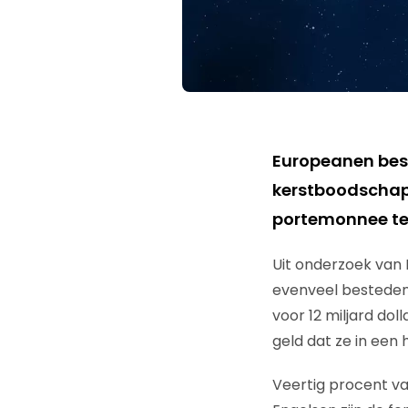
Europeanen best
kerstboodschapp
portemonnee te
Uit onderzoek van 
evenveel besteden
voor 12 miljard do
geld dat ze in een 
Veertig procent va