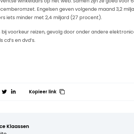
erventse winkelaars op het web. Samen zijn ze goed voor 
ecemberomzet. Engelsen geven volgende maand 3,2 milja
ers iets minder met 2,4 miljard (27 procent).
ij voorkeur reizen, gevolg door onder andere elektronic
 cd’s en dvd’s.
Kopieer link
ice Klaassen
ite