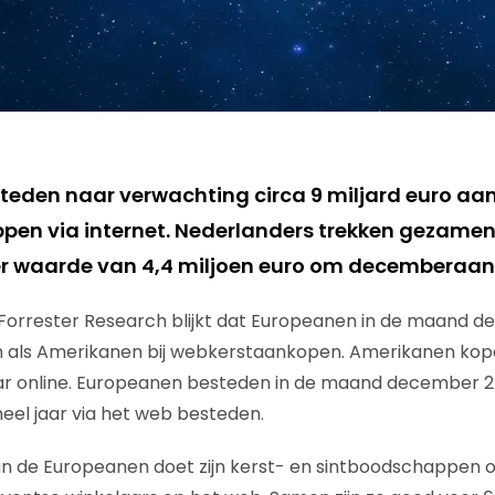
eden naar verwachting circa 9 miljard euro aa
en via internet. Nederlanders trekken gezamenl
r waarde van 4,4 miljoen euro om decemberaan
Forrester Research blijkt dat Europeanen in de maand d
 als Amerikanen bij webkerstaankopen. Amerikanen ko
llar online. Europeanen besteden in de maand december 
heel jaar via het web besteden.
n de Europeanen doet zijn kerst- en sintboodschappen on