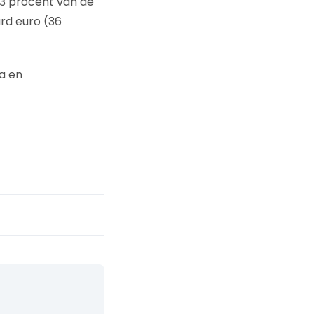
63 procent van de
rd euro (36
a en