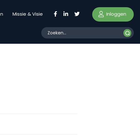
Inloggen
en
Missie & Visie