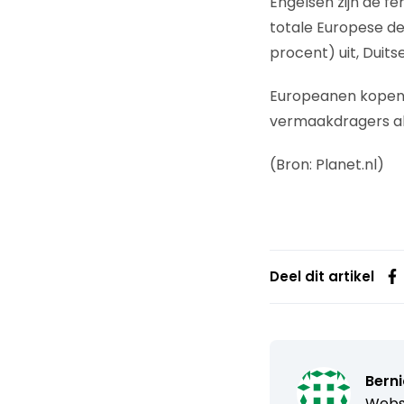
Engelsen zijn de f
totale Europese d
procent) uit, Duits
Europeanen kopen b
vermaakdragers als
(Bron: Planet.nl)
Deel dit artikel
Bern
Webs