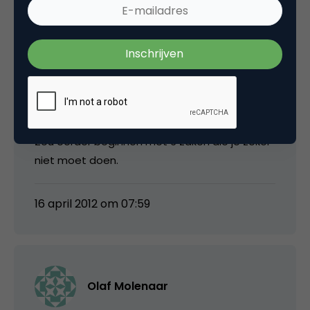
16 april 2012 om 07:10
Albert Treur
Zou eerder beginnen met 6 zaken die je zeker
niet moet doen.
16 april 2012 om 07:59
Olaf Molenaar