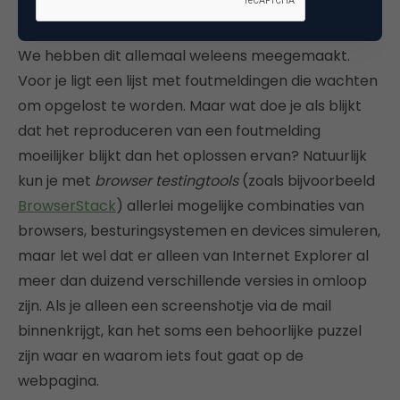
rondom issues
We hebben dit allemaal weleens meegemaakt.
Voor je ligt een lijst met foutmeldingen die wachten
om opgelost te worden. Maar wat doe je als blijkt
dat het reproduceren van een foutmelding
moeilijker blijkt dan het oplossen ervan? Natuurlijk
kun je met
browser testingtools
(zoals bijvoorbeeld
BrowserStack
) allerlei mogelijke combinaties van
browsers, besturingsystemen en devices simuleren,
maar let wel dat er alleen van Internet Explorer al
meer dan duizend verschillende versies in omloop
zijn. Als je alleen een screenshotje via de mail
binnenkrijgt, kan het soms een behoorlijke puzzel
zijn waar en waarom iets fout gaat op de
webpagina.