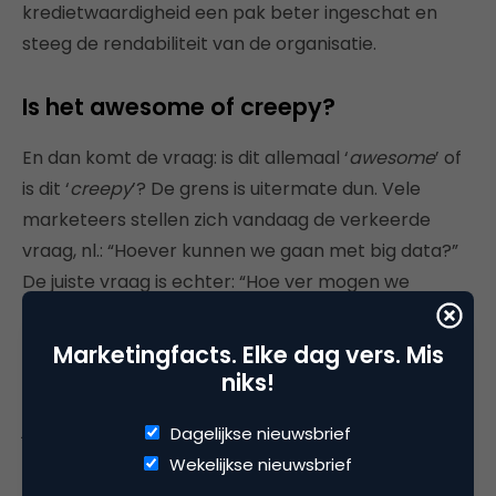
kredietwaardigheid een pak beter ingeschat en
steeg de rendabiliteit van de organisatie.
Is het awesome of creepy?
En dan komt de vraag: is dit allemaal ‘
awesome
’ of
is dit ‘
creepy
’? De grens is uitermate dun.
Vele
marketeers stellen zich vandaag de verkeerde
vraag, nl.: “Hoever kunnen we gaan met big data?”
De juiste vraag is echter: “Hoe ver mogen we
gaan?” Het antwoord op deze laatste vraag komt
van de consument.
Marketingfacts. Elke dag vers. Mis
niks!
Data zijn goud waard, op voorwaarde dat ze op de
juiste manier worden gebruikt. Data zijn niets waard
Dagelijkse nieuwsbrief
als ze op een creepy manier worden ingezet. Vele
Wekelijkse nieuwsbrief
bedrijven zullen zich de komende jaren verbranden