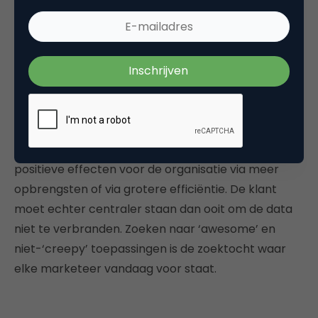
aan deze grens.
De toekomst van marketing heeft een belangrijke
rol voorzien voor data. Data kunnen leiden tot
krachtige inzichten en data kunnen leiden tot meer
impact bij de klant. In beide gevallen mag er maar
één ding centraal staan: we werken om de klant zijn
ervaring te verbeteren. Daarnaast zoeken we naar
positieve effecten voor de organisatie via meer
opbrengsten of via grotere efficiëntie. De klant
moet echter centraler staan dan ooit om de data
niet te verbranden. Zoeken naar ‘awesome’ en
niet-‘creepy’ toepassingen is de zoektocht waar
elke marketeer vandaag voor staat.