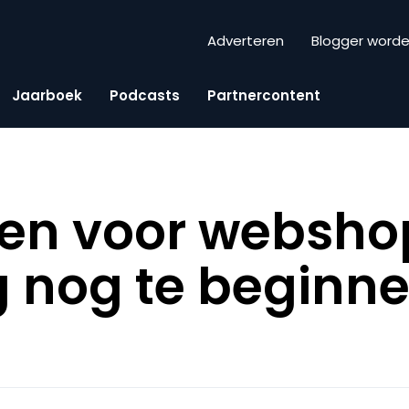
Adverteren
Blogger word
Jaarboek
Podcasts
Partnercontent
nen voor websh
 nog te beginn