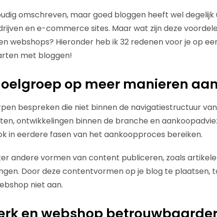
oudig omschreven, maar goed bloggen heeft wel degelijk
drijven en e-commerce sites. Maar wat zijn deze voord
en webshops? Hieronder heb ik 32 redenen voor je op een
arten met bloggen!
 doelgroep op meer manieren aa
rpen bespreken die niet binnen de navigatiestructuur van
ten, ontwikkelingen binnen de branche en aankoopadviez
ok in eerdere fasen van het aankoopproces bereiken.
ker andere vormen van content publiceren, zoals artikelen
ingen. Door deze contentvormen op je blog te plaatsen, ta
webshop niet aan.
erk en webshop betrouwbaarde