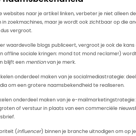
websites naar je artikel linken, verbeter je niet alleen de
 in zoekmachines, maar je wordt ook zichtbaar op die and
dus vergroot.
keer waardevolle blogs publiceert, vergroot je ook de kans
n offline sociale kringen: mond tot mond reclame!) wor
n blijft een
mention
van je merk.
ikelen onderdeel maken van je socialmediastrategie: deel z
edia om een grotere naamsbekendheid te realiseren.
tikelen onderdeel maken van je e-mailmarketingstrategie:
groten of verstuur in plaats van een commerciële nieuws
sbrief.
riteit (
influencer
) binnen je branche uitnodigen om op je 