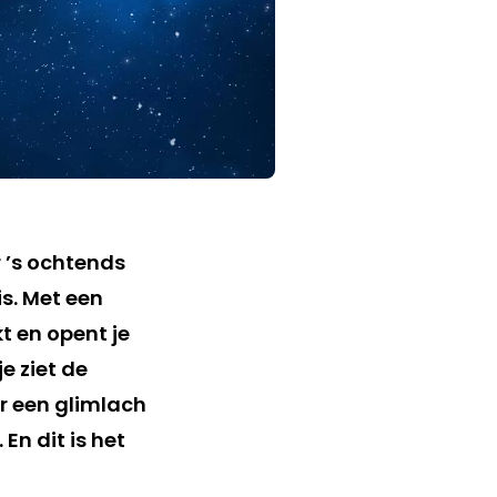
r ’s ochtends
is. Met een
t en opent je
e ziet de
er een glimlach
En dit is het