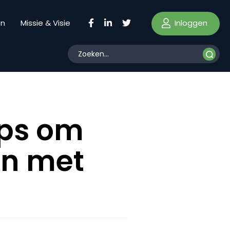
Inloggen
en
Missie & Visie
ops om
en met