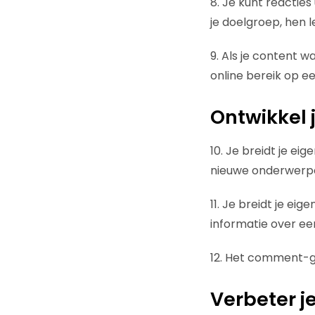
8. Je kunt reacties
je doelgroep, hen 
9. Als je content w
online bereik op e
Ontwikkel j
10. Je breidt je ei
nieuwe onderwerp
11. Je breidt je ei
informatie over e
12. Het comment-ge
Verbeter j