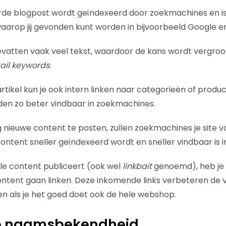
eerde blogpost wordt geïndexeerd door zoekmachines en 
arop jij gevonden kunt worden in bijvoorbeeld Google en
bevatten vaak veel tekst, waardoor de kans wordt vergroo
ail keywords
.
rtikel kun je ook intern linken naar categorieën of produ
den zo beter vindbaar in zoekmachines.
g nieuwe content te posten, zullen zoekmachines je site 
ntent sneller geïndexeerd wordt en sneller vindbaar is 
lle content publiceert (ook wel
linkbait
genoemd), heb je 
ontent gaan linken. Deze inkomende links verbeteren de 
g en als je het goed doet ook de hele webshop.
je naamsbekendheid