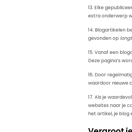
13. Elke gepublic
extra onderwerp wa
14. Blogartikelen 
gevonden op
longt
15. Vanaf een bloga
Deze pagina’s wor
16. Door regelmati
waardoor nieuwe co
17. Als je waardevo
websites naar je c
het artikel, je blo
Vergroot 