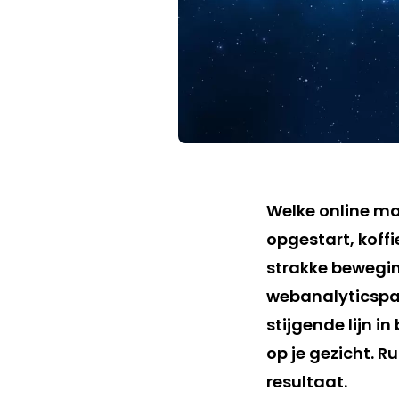
Welke online ma
opgestart, koffi
strakke beweging
webanalyticspak
stijgende lijn i
op je gezicht. R
resultaat.