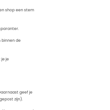
 en shop een stem
sparanter.
n binnen de
je je
Daarnaast geef je
epost zijn).