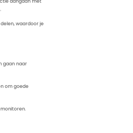
ractie aangaan met
.
t delen, waardoor je
en gaan naar
eten om goede
 monitoren.