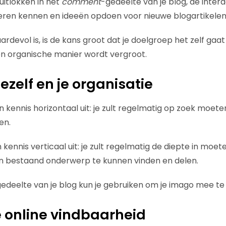
 uitlokken in het
comment
-gedeelte van je blog, de inte
leren kennen en ideeën opdoen voor nieuwe blogartikelen
aardevol is, is de kans groot dat je doelgroep het zelf gaa
en organische manier wordt vergroot.
ezelf en je organisatie
gen kennis horizontaal uit: je zult regelmatig op zoek moet
en.
gen kennis verticaal uit: je zult regelmatig de diepte in mo
en bestaand onderwerp te kunnen vinden en delen.
deelte van je blog kun je gebruiken om je imago mee te
e online vindbaarheid