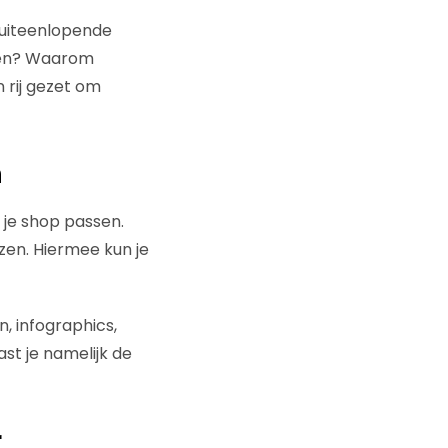
 uiteenlopende
elen? Waarom
 rij gezet om
n
 je shop passen.
en. Hiermee kun je
, infographics,
st je namelijk de
r