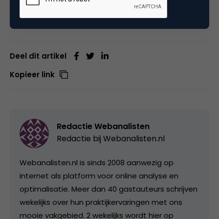
er 2 uit en voer er 1 door. Succes!
Deel dit artikel
Kopieer link
Redactie Webanalisten
Redactie bij
Webanalisten.nl
Webanalisten.nl is sinds 2008 aanwezig op
internet als platform voor online analyse en
optimalisatie. Meer dan 40 gastauteurs schrijven
wekelijks over hun praktijkervaringen met ons
mooie vakgebied. 2 wekelijks wordt hier op