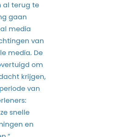
 al terug te
ing gaan
cial media
achtingen van
ele media. De
 overtuigd om
dacht krijgen,
periode van
rleners:
ze snelle
eningen en
n.”