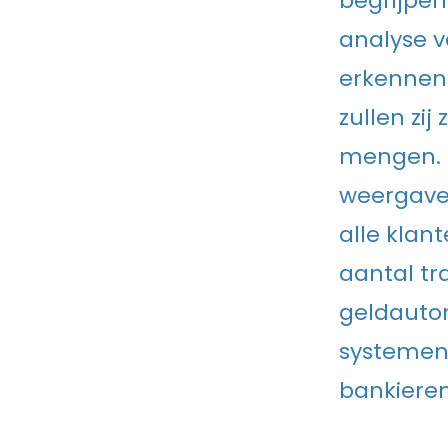
begrijpen
analyse 
erkennen 
zullen zij
mengen. 
weergave 
alle kla
aantal tr
geldauto
systemen 
bankieren