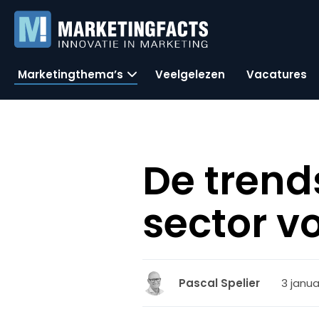
Marketingthema’s
Veelgelezen
Vacatures
De trend
sector vo
3 janua
Pascal Spelier