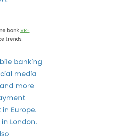
ine bank
VR-
ke trends.
obile banking
ocial media
e and more
payment
t in Europe.
in London.
lso