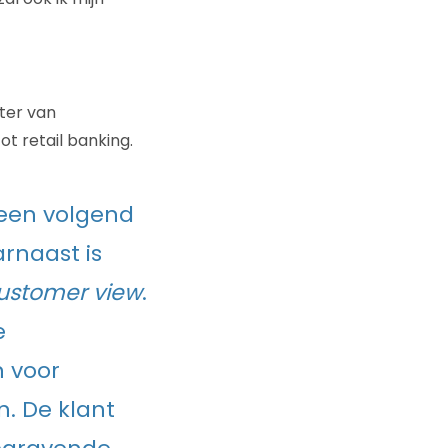
ter van
tot retail banking.
reen volgend
arnaast is
customer view
.
e
n voor
n. De klant