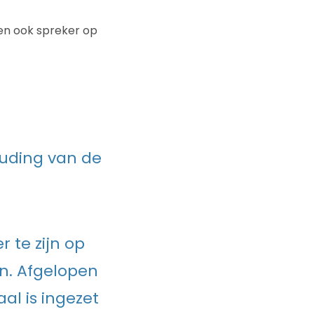
r en ook spreker op
houding van de
r te zijn op
n. Afgelopen
al is ingezet