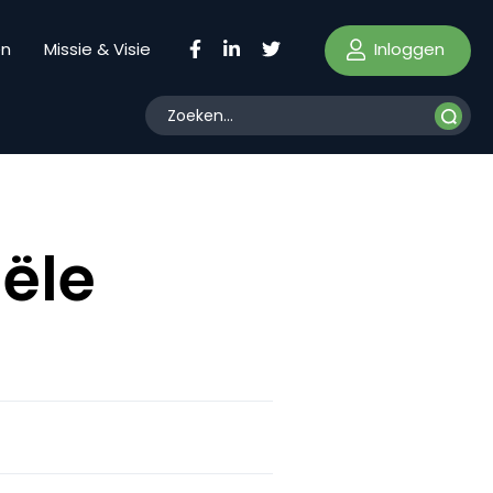
Inloggen
en
Missie & Visie
iële