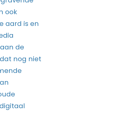
epgravende
en ook
e aard is en
media
 aan de
dat nog niet
emende
van
oude
igitaal