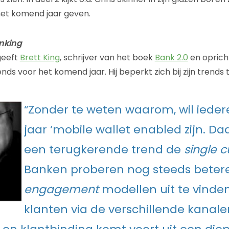
het komend jaar geven.
anking
 geeft
Brett King
, schrijver van het boek
Bank 2.0
en oprich
trends voor het komend jaar. Hij beperkt zich bij zijn trends 
“
Zonder te weten waarom, wil iede
jaar ‘mobile wallet enabled zijn. Da
een terugkerende trend de
single 
Banken proberen nog steeds beter
engagement
modellen uit te vinde
klanten via de verschillende kanale