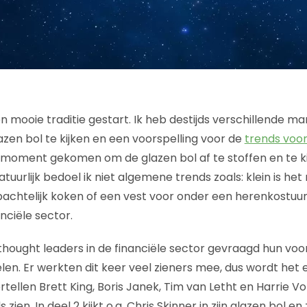
en mooie traditie gestart. Ik heb destijds verschillende m
azen bol te kijken en een voorspelling voor de
trends voor
is moment gekomen om de glazen bol af te stoffen en te k
atuurlijk bedoel ik niet algemene trends zoals: klein is het
achtelijk koken of een vest voor onder een herenkostuu
nciële sector.
 thought leaders in de financiële sector gevraagd hun voo
delen. Er werkten dit keer veel zieners mee, dus wordt het 
ertellen Brett King, Boris Janek, Tim van Letht en Harrie Vol
zien. In deel 2 kijkt o.a. Chris Skinner in zijn glazen bol en 