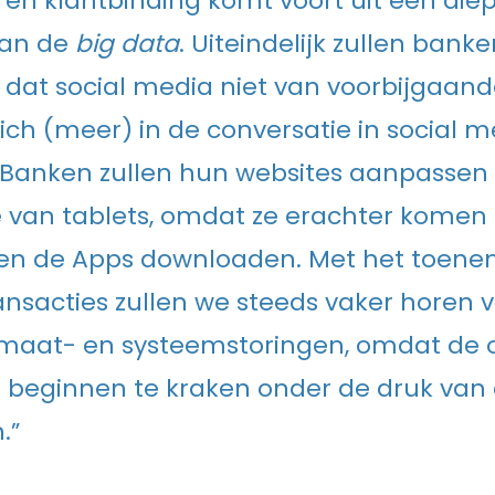
 en klantbinding komt voort uit een di
van de
big data
. Uiteindelijk zullen bank
dat social media niet van voorbijgaand
 zich (meer) in de conversatie in social 
Banken zullen hun websites aanpassen
van tablets, omdat ze erachter komen 
nten de Apps downloaden. Met het toen
ansacties zullen we steeds vaker horen 
maat- en systeemstoringen, omdat de 
beginnen te kraken onder de druk van d
.”