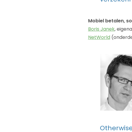
Mobiel betalen, s
Boris Janek
, eigen
NetWorld
(onderdee
Otherwis