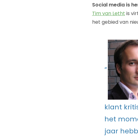
Social media is he
Tim van Letht
is vi
het gebied van nie
“
klant krit
het mome
jaar hebb