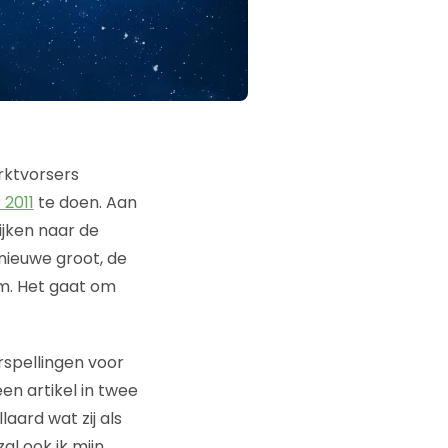
arktvorsers
 2011
te doen. Aan
ijken naar de
 nieuwe groot, de
m. Het gaat om
rspellingen voor
een artikel in twee
laard wat zij als
zal ook ik mijn