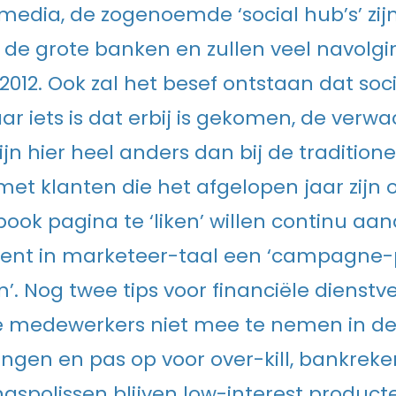
 media, de zogenoemde ‘social hub’s’ zijn
j de grote banken en zullen veel navolg
 2012. Ook zal het besef ontstaan dat so
ar iets is dat erbij is gekomen, de verw
ijn hier heel anders dan bij de tradition
et klanten die het afgelopen jaar zijn
ook pagina te ‘liken’ willen continu aan
kent in marketeer-taal een ‘campagne-
’. Nog twee tips voor financiële dienstve
e medewerkers niet mee te nemen in de
ingen en pas op voor over-kill, bankrek
ngspolissen blijven low-interest producte