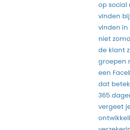
op social
vinden bi
vinden in
niet zoma
de klant z
groepen m
een Faceb
dat bete
365 dagen
vergeet j
ontwikkel
verzekeri