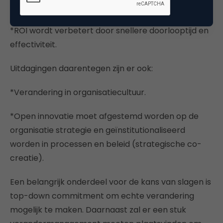
effectief te kunnen reageren op ontwikkelingen.
*ROI wordt verbetert door snellere doorlooptijd en
effectiviteit.
Uitdagingen daarentegen zijn er ook:
*Verandering in organisatiecultuur.
*Open innovatie moet afgestemd worden op de
organisatie strategie en geïnstitutionaliseerd
worden in processen en beleid (strategische co-
creatie).
Een belangrijk onderdeel voor de kans van slagen is
top-down commitment om echte verandering
mogelijk te maken. Daarnaast zal er een stuk