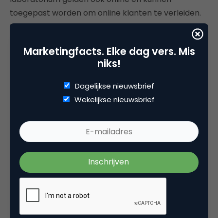
toegepast worden om online klanten te verleiden.
Tijdens Emerce Performance 2011 nam Bart ons
mee in de wereld van de psychologie, de neurologie
Marketingfacts. Elke dag vers. Mis
en conversieoptimalisatie.
niks!
Arend Zwaneveld was aanwezig tijdens dit congres
Dagelijkse nieuwsbrief
en schreef er een artikel over. Hierin onder andere
Wekelijkse nieuwsbrief
antwoord op de volgende vragen:
Wat maakt een goed converterende website?
Klant verleiden of klantbrein verleiden?
Echte conversieoptimalisatie vraagt om
psychologisch inzicht
Maar ook aandacht voor de
overwaardering van
ons bewustzijn
en het inzicht dat
ons