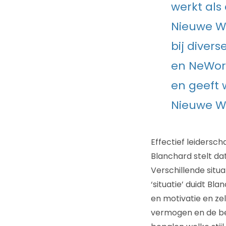
werkt als
Nieuwe We
bij diver
en NeWork
en geeft 
Nieuwe We
Effectief leidersch
Blanchard stelt dat 
Verschillende situ
‘situatie’ duidt B
en motivatie en z
vermogen en de ber