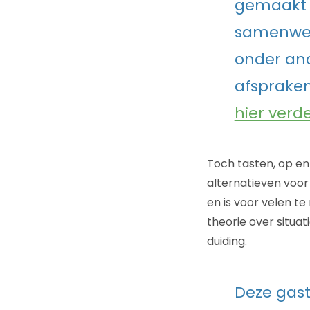
gemaakt d
samenwer
onder an
afspraken
hier verd
Toch tasten, op en
alternatieven voor
en is voor velen t
theorie over situa
duiding.
Deze gast