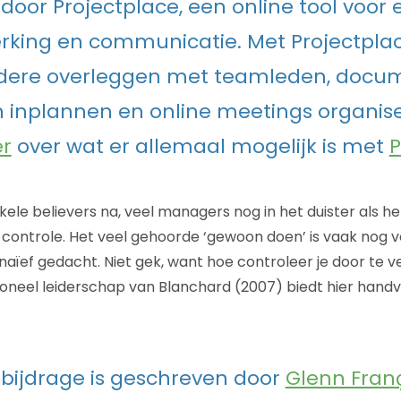
oor Projectplace, een online tool voor e
king en communicatie. Met Projectplac
dere overleggen met teamleden, docum
 inplannen en online meetings organis
er
over wat er allemaal mogelijk is met
P
kele believers na, veel managers nog in het duister als 
 controle. Het veel gehoorde ‘gewoon doen’ is vaak nog 
e naïef gedacht. Niet gek, want hoe controleer je door te
tioneel leiderschap van Blanchard (2007) biedt hier hand
bijdrage is geschreven door
Glenn Fran