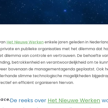
 van
Het Nieuwe Werken
enkele jaren geleden in Nederlan
 private en publieke organisaties met het dilemma dat ho
t dilemma van controle en vertrouwen. De behoefte v
nding, betrokkenheid en verantwoordelijkheid om te kun
 weer bovenaan de managementagenda geplaatst. Ook h
allerhande slimme technologische mogelijkheden bijgedr
ectief en efficiënt organiseren hiervan.
De reeks over
Het Nieuwe Werken
wo