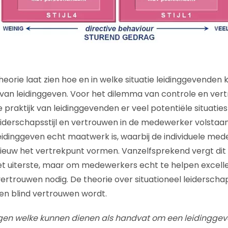
eorie laat zien hoe en in welke situatie leidinggevenden
jl van leidinggeven. Voor het dilemma van controle en ve
ige praktijk van leidinggevenden er veel potentiële situatie
derschapsstijl en vertrouwen in de medewerker volstaan.
leidinggeven echt maatwerk is, waarbij de individuele me
nieuw het vertrekpunt vormen. Vanzelfsprekend vergt dit
et uiterste, maar om medewerkers echt te helpen excell
 vertrouwen nodig. De theorie over situationeel leiderscha
en blind vertrouwen wordt.
agen welke kunnen dienen als handvat om een leidinggeve