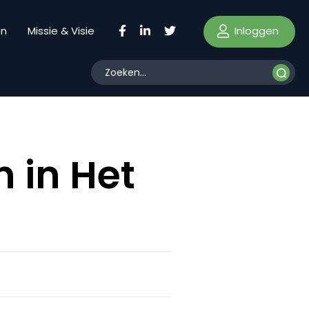
Inloggen
en
Missie & Visie
n in Het