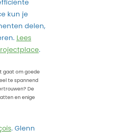
fficiënte
e kun je
enten delen,
eren.
Lees
rojectplace
.
het gaat om goede
veel te spannend
 vertrouwen? De
vatten en enige
çois
. Glenn