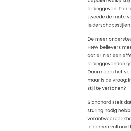
bepalen welke stijl
leidinggeven. Ten 
tweede de mate van
leiderschapsstijle
De meer ondersteu
HNW believers meer
dat er niet een effe
leidinggevenden gel
Daarmee is het voo
maar is de vraag: i
stijl te vertonen?
Blanchard stelt d
sturing nodig heb
verantwoordelijkh
of samen voltooid 