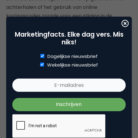
achterhalen of het gebruik van online
kortingscodes zorgde voor een stijging in de
conversie, voor afname in het ‘achterlaten van een
gevulde winkelwagen’ en of er effect zichtbaar was
Marketingfacts. Elke dag vers. Mis
niks!
in de klantloyaliteit en het bedrijfsimago.
Dagelijkse nieuwsbrief
Het volledige onderzoek naar
Het effect van het
Wekelijkse nieuwsbrief
gebruik van online kortingsbonnen en –
vouchercodes
kun je downloaden op de site van
webanalisten.nl.
Deel dit artikel
Kopieer link