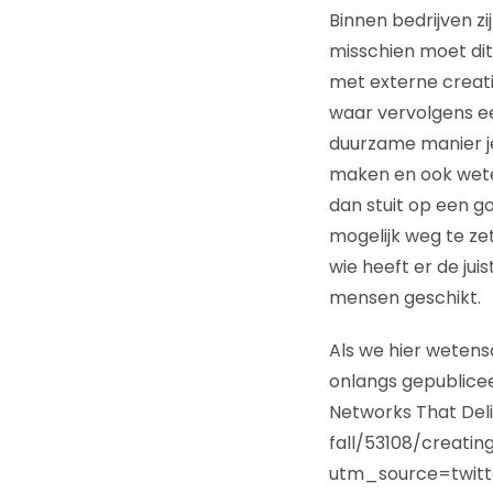
Binnen bedrijven z
misschien moet dit 
met externe creat
waar vervolgens e
duurzame manier j
maken en ook wete
dan stuit op een go
mogelijk weg te zet
wie heeft er de jui
mensen geschikt.
Als we hier wetens
onlangs gepublice
Networks That Deli
fall/53108/creati
utm_source=twit