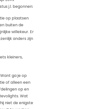
tus j.l. begonnen:
itie op plaatsen
en buiten de
lijke willekeur. Er
enlijk anders zijn
ets kleiners,
 Want ga je op
tie of alleen een
fdelingen op en
 Revolights. Wat
j niet de enigste