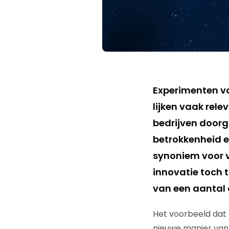
Experimenten va
lijken vaak rele
bedrijven doorga
betrokkenheid e
synoniem voor v
innovatie toch 
van een aantal 
Het voorbeeld dat m
nieuwe manier van f