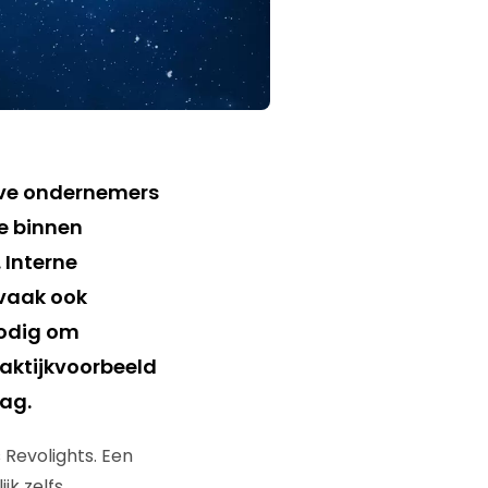
eve ondernemers
ie binnen
 Interne
(vaak ook
nodig om
raktijkvoorbeeld
ag.
 Revolights. Een
jk zelfs