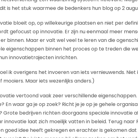
dit is het stuk waarmee de bedenkers hun blog op 2 augus
ovatie bloeit op, op willekeurige plaatsen en niet per defin
dt gefocust op innovatie. Er zijn nu eenmaal meer mens
er binnen. Maar er valt wel veel te leren van die ogenschijn
kele eigenschappen binnen het proces op te treden die wez
hun innovatietrajecten inrichten.
el ik overigens het invoeren van iets vernieuwends. Niet i
 of mooiers. Maar iets wezenlijks anders.)
ovatie vertoond vaak zeer verschillende eigenschappen.
? En waar ga je op zoek? Richt je je op je gehele organisa
g? Grote bedrijven richten doorgaans speciale innovatie a
r innovatie laat zich moeilijk vatten in beleid. Terug naar
n goed idee heeft gekregen en erachter is gekomen dat hi