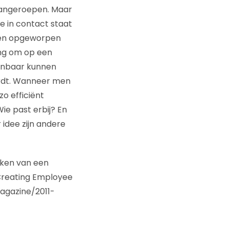
 aangeroepen. Maar
je in contact staat
kken opgeworpen
ng om op een
kenbaar kunnen
rdt. Wanneer men
zo efficiënt
Wie past erbij? En
 idee zijn andere
aken van een
Creating Employee
magazine/2011-