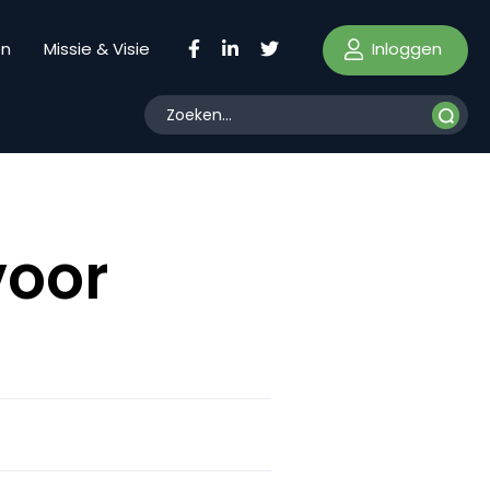
Inloggen
en
Missie & Visie
voor