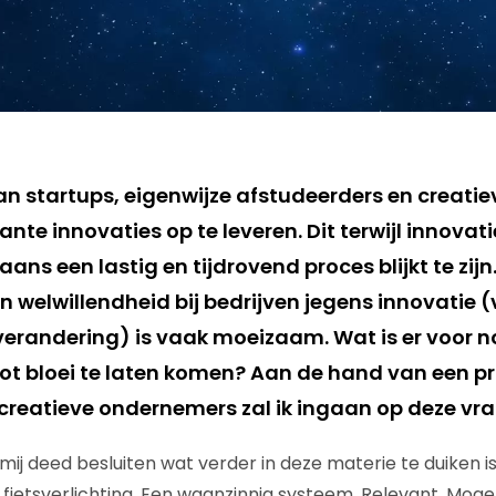
n startups, eigenwijze afstudeerders en creati
vante innovaties op te leveren. Dit terwijl innovat
ans een lastig en tijdrovend proces blijkt te zijn.
n welwillendheid bij bedrijven jegens innovatie 
erandering) is vaak moeizaam. Wat is er voor 
tot bloei te laten komen? Aan de hand van een p
creatieve ondernemers zal ik ingaan op deze vra
ij deed besluiten wat verder in deze materie te duiken is
ietsverlichting. Een waanzinnig systeem. Relevant. Mogeli