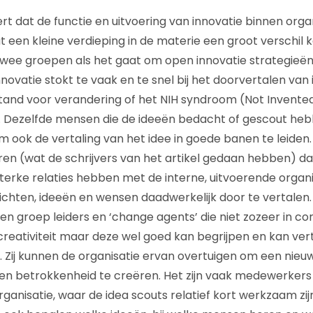
ert dat de functie en uitvoering van innovatie binnen orga
t een kleine verdieping in de materie een groot verschil
 twee groepen als het gaat om open innovatie strategieën
novatie stokt te vaak en te snel bij het doorvertalen van 
tand voor verandering of het NIH syndroom (Not Invente
 Dezelfde mensen die de ideeën bedacht of gescout hebb
 ook de vertaling van het idee in goede banen te leiden. 
en (wat de schrijvers van het artikel gedaan hebben) dan
terke relaties hebben met de interne, uitvoerende organisat
zichten, ideeën en wensen daadwerkelijk door te vertalen. 
en groep leiders en ‘change agents’ die niet zozeer in c
creativiteit maar deze wel goed kan begrijpen en kan ver
. Zij kunnen de organisatie ervan overtuigen om een nieuw
en betrokkenheid te creëren. Het zijn vaak medewerkers 
anisatie, waar de idea scouts relatief kort werkzaam zijn 