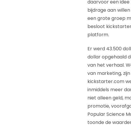
daarvoor een idee 
bijdrage aan willen
een grote groep m
besloot kickstarte
platform.
Er werd 43.500 dol
dollar opgehaald d
van het verhaal. W
van marketing, zijn
kickstarter.com w
inmiddels meer dan
niet alleen geld, m
promotie, voorafga
Popular Science M
toonde de waarderi