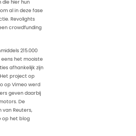
 die hier hun
 om al in deze fase
ie. Revolights
s een crowdfunding
nmiddels 215.000
t eens het mooiste
es afhankelijk zijn
 Het project op
eo op Vimeo werd
ers geven daarbij
omotors. De
n van Reuters,
 op het blog