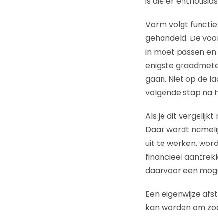
is die er enthousia
Vorm volgt functie
gehandeld. De voo
in moet passen en d
enigste graadmeter
gaan. Niet op de la
volgende stap na h
Als je dit vergelijk
Daar wordt nameli
uit te werken, wor
financieel aantrekk
daarvoor een moge
Een eigenwijze afst
kan worden om zod