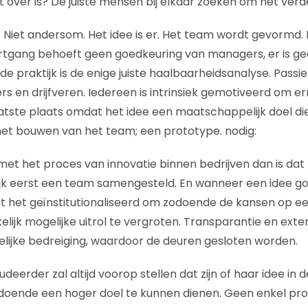
st over is? De juiste mensen bij elkaar zoeken om het verd
. Niet andersom. Het idee is er. Het team wordt gevormd. 
rtgang behoeft geen goedkeuring van managers, er is ge
e praktijk is de enige juiste haalbaarheidsanalyse. Passie
s en drijfveren. Iedereen is intrinsiek gemotiveerd om e
atste plaats omdat het idee een maatschappelijk doel dien
et bouwen van het team; een prototype. nodig:
t met het proces van innovatie binnen bedrijven dan is dat n
jk eerst een team samengesteld. En wanneer een idee g
dt het geïnstitutionaliseerd om zodoende de kansen op een
elijk mogelijke uitrol te vergroten. Transparantie en extern
lijke bedreiging, waardoor de deuren gesloten worden.
udeerder zal altijd voorop stellen dat zijn of haar idee in 
oende een hoger doel te kunnen dienen. Geen enkel p