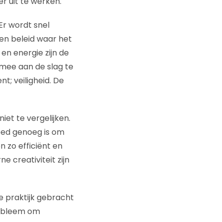
er uit te werken.
Er wordt snel
en beleid waar het
 en energie zijn de
rmee aan de slag te
t; veiligheid. De
iet te vergelijken.
oed genoeg is om
 zo efficiënt en
e creativiteit zijn
de praktijk gebracht
robleem om