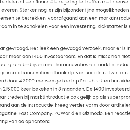
te delen of een financiële regeling te treffen met mensen
 leveren. Sterker nog, er zijn bijzonder fijne mogelijkheden
ensen te betrekken. Voorafgaand aan een marktintroduct
r.com in te schakelen voor een investering. Kickstarter i
lar gevraagd. Het leek een gewaagd verzoek, maar er is i
oor meer dan 1400 investeerders. En dat is misschien nie
aar grote bedrijven met hun innovaties en marktintroducti
 grassroots innovaties afhankelijk van sociale netwerken.
erd door 42.000 mensen geliked op Facebook en hun vid
 215.000 keer bekeken in 3 maanden. De 1400 investeerd
aar treden bij marktintroductie ook gelijk op als superpr
and aan de introductie, kreeg verder vorm door artikele
agazine, Fast Company, PCWorld en Gizmodo. Een reactie
ng van de oprichters: