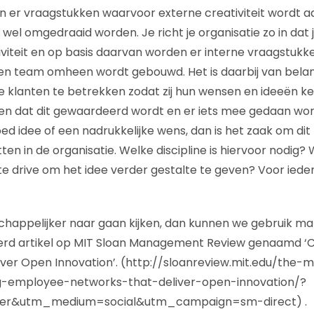
ijn er vraagstukken waarvoor externe creativiteit wordt
wel omgedraaid worden. Je richt je organisatie zo in dat 
iviteit en op basis daarvan worden er interne vraagstu
en team omheen wordt gebouwd. Het is daarbij van bela
e klanten te betrekken zodat zij hun wensen en ideeën 
n dat dit gewaardeerd wordt en er iets mee gedaan wo
ed idee of een nadrukkelijke wens, dan is het zaak om dit 
ten in de organisatie. Welke discipline is hiervoor nodig? 
ste drive om het idee verder gestalte te geven? Voor ieder
chappelijker naar gaan kijken, dan kunnen we gebruik m
erd artikel op MIT Sloan Management Review genaamd ‘
ver Open Innovation’. (http://sloanreview.mit.edu/the-
ng-employee-networks-that-deliver-open-innovation/?
ter&utm_medium=social&utm_campaign=sm-direct) .