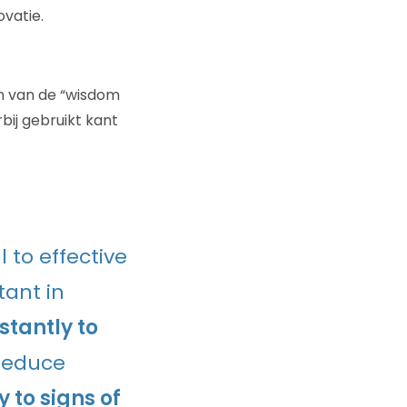
vatie.
en van de “wisdom
bij gebruikt kant
 to effective
tant in
stantly to
 deduce
 to signs of