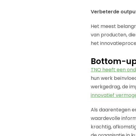
Verbeterde outpu
Het meest belangri
van producten, die
het innovatieproce
Bottom-up
TNO heeft een on
hun werk beïnvloed
werkgedrag, de imp
innovatief vermog
Als daarentegen er
waardevolle inform
krachtig, afkomsti
de organisatie in k