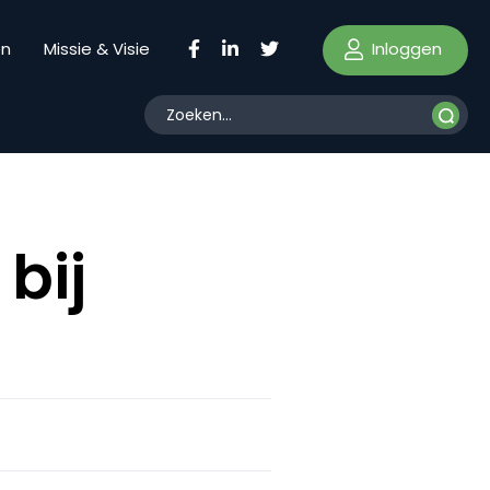
Inloggen
en
Missie & Visie
bij