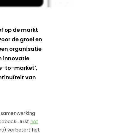
ief op de markt
oor de groei en
 een organisatie
n innovatie
e-to-market’,
ntinuïteit van
an samenwerking
edback. Juist
het
rs) verbetert het