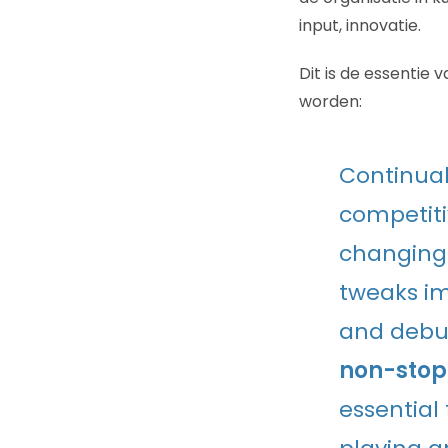
input, innovatie.
Dit is de essentie v
worden:
Continual
competiti
changing b
tweaks im
and debu
non-stop
essential