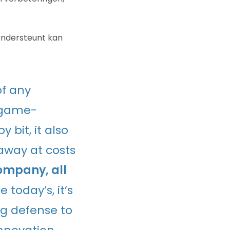
 ondersteunt kan
of any
s game-
 bit, it also
away at costs
company, all
 today’s, it’s
ng defense to