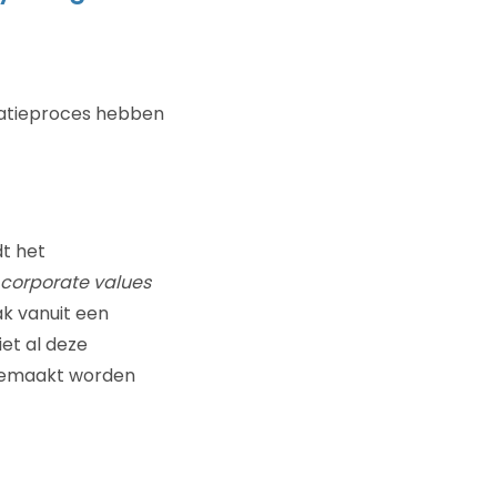
ovatieproces hebben
dt het
corporate values
ak vanuit een
iet al deze
 gemaakt worden