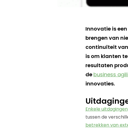
Innovatie is een
brengen van nie
continuïteit va
is om klanten t
resultaten prod
de
business agili
innovaties.
Uitdaging
Enkele uitdagingen
tussen de verschil
betrekken van ext