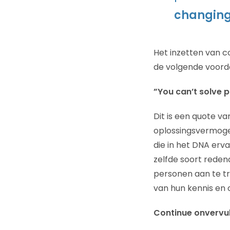
changing
Het inzetten van c
de volgende voord
”You can’t solve 
Dit is een quote v
oplossingsvermoge
die in het DNA erv
zelfde soort redena
personen aan te tr
van hun kennis en c
Continue onvervul