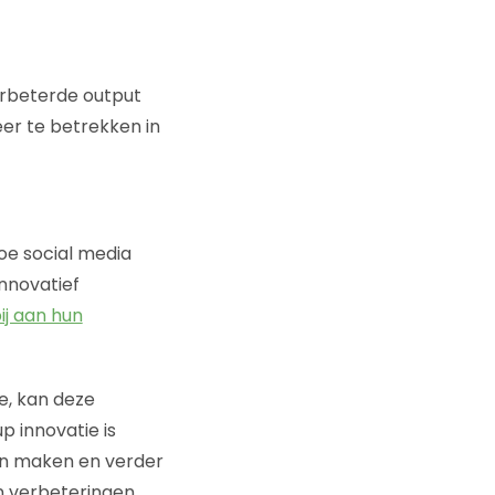
erbeterde output
er te betrekken in
e social media
innovatief
ij aan hun
e, kan deze
p innovatie is
nen maken en verder
n verbeteringen,