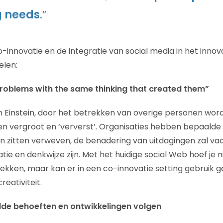
 needs
.”
o-innovatie en de integratie van social media in het inn
elen:
problems with the same thinking that created them”
an Einstein, door het betrekken van overige personen wor
n vergroot en ‘ververst’. Organisaties hebben bepaalde
an zitten verweven, de benadering van uitdagingen zal va
tie en denkwijze zijn. Met het huidige social Web hoef je n
ekken, maar kan er in een co-innovatie setting gebruik
reativiteit.
de behoeften en ontwikkelingen volgen