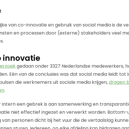
t
jke van co-innovatie en gebruik van social media is de v
nsten en processen door (externe) stakeholders veel me
s.
 innovatie
derzoek
gedaan onder 3327 Nederlandse medewerkers, ho
en. Eén van de conclusies was dat social media leidt tot 
ulsen die werknemers uit sociale media krijgen,
dragen b
en
.
 intern een gebrek is aan samenwerking en transparanti
atie niet effectief ingezet en verwerkt worden. Bottom-u
g van personen dicht bij het vuur die de vertaalslag kun
unnen sturen. Iedereen, op elke afdeling kan bijdragen aa