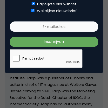
Deel dit artikel
Dagelijkse nieuwsbrief
Kopieer link
Wekelijkse nieuwsbrief
Jaap Bloem
Research Director Sogeti/VINT bij
Sogeti/VINT
Jaap Bloem is in IT since the PC and now a
Research Director at Sogeti/VINT. In his days at
KPMG Consulting he co-founded the IT Trends
Institute. Jaap was a publisher of IT books and
editor in chief of IT magazines at Wolters Kluwer.
Before coming to VINT, Jaap was the Marketing
Executive for the Dutch Chapter of ISOC, the
Internet Society. Jaap has co-authored many