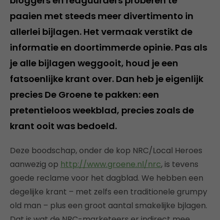
bloggers en reaguurders proberen te
paaien met steeds meer divertimento in
allerlei bijlagen. Het vermaak verstikt de
informatie en doortimmerde opinie. Pas als
je alle bijlagen weggooit, houd je een
fatsoenlijke krant over. Dan heb je eigenlijk
precies De Groene te pakken: een
pretentieloos weekblad, precies zoals de
krant ooit was bedoeld.
Deze boodschap, onder de kop NRC/Local Heroes
aanwezig op
http://www.groene.nl/nrc
, is tevens
goede reclame voor het dagblad. We hebben een
degelijke krant – met zelfs een traditionele grumpy
old man – plus een groot aantal smakelijke bjlagen.
Dat is wat de NRC-marketeers er indirect mee