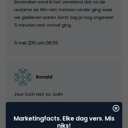
Bovendien vond ik het vervelend dat na de
reclame de film niet meteen verder ging waar
we gebleven waren. Eerst zag je nog ongeveer
5 minuten wat vooraf ging.
5 mei 2011 om 06:55
Ronald
Zeur toch niet zo.. bah!
Je geeft aan dat je wilt bezinnen, maar gaat
SBS kijken met je vrouw? Sorry hoor, maar
Marketingfacts. Elke dag vers. Mis
volgens mij wilde je je niet echt bezinnen, je
niks!