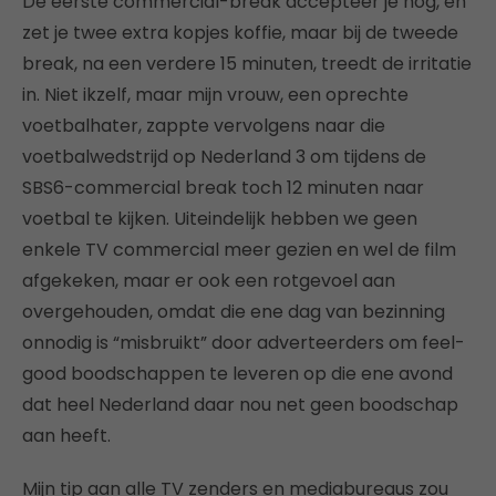
De eerste commercial-break accepteer je nog, en
zet je twee extra kopjes koffie, maar bij de tweede
break, na een verdere 15 minuten, treedt de irritatie
in. Niet ikzelf, maar mijn vrouw, een oprechte
voetbalhater, zappte vervolgens naar die
voetbalwedstrijd op Nederland 3 om tijdens de
SBS6-commercial break toch 12 minuten naar
voetbal te kijken. Uiteindelijk hebben we geen
enkele TV commercial meer gezien en wel de film
afgekeken, maar er ook een rotgevoel aan
overgehouden, omdat die ene dag van bezinning
onnodig is “misbruikt” door adverteerders om feel-
good boodschappen te leveren op die ene avond
dat heel Nederland daar nou net geen boodschap
aan heeft.
Mijn tip aan alle TV zenders en mediabureaus zou