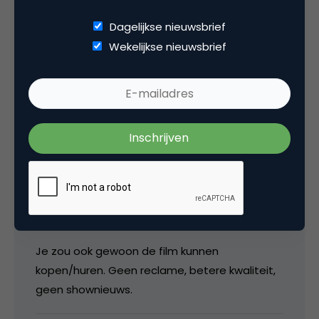
wilt gewoon een relaxte avond hebben zonder
je je te ergeren..
Dagelijkse nieuwsbrief
Wekelijkse nieuwsbrief
Volgend jaar lekker gaan mediteren, een boek
lezen of sporten om je hoofd leeg te krijgen!
5 mei 2011 om 06:58
Remco
Je zou ook gewoon de film kunnen
kopen/huren. Geen reclame, betere kwaliteit,
geen shownieuws.