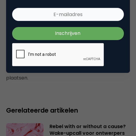
Dat soort discussies zou ik nu graag hier op
Marketingfacts willen zien. Wat jij?
21 maart 2011 om 14:24
Plaats reactie
Je moet
ingelogd zijn op
om een reactie te
plaatsen.
Gerelateerde artikelen
Rebel with or without a cause?
Wake-upcall voor ontwerpers