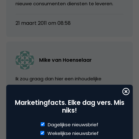
nieuwe consumenten diensten te leveren.
21 maart 2011 om 08:58
Mike van Hoenselaar
Ik zou graag dan hier een inhoudelijke
discussie zien over het waarom AT&T dat zou
doen. Is dat omdat ze hierdoor de leider
Marketingfacts. Elke dag vers. Mis
worden in GSM-netwerken in US of is het
niks!
omdat ze de palen van T-mobile netwerk
nodig hadden en dat zelf niet snel genoeg (5
Dagelijkse nieuwsbrief
jaar) konden neerzetten?
Wekelijkse nieuwsbrief