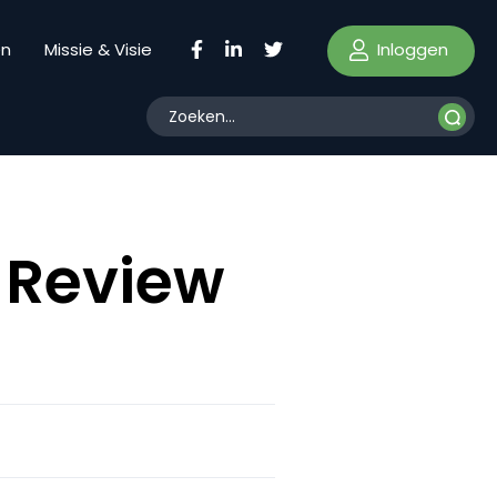
Inloggen
en
Missie & Visie
 Review