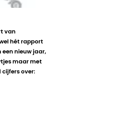
rt van
 wel hét rapport
n een nieuw jaar,
ewtjes maar met
 cijfers over: