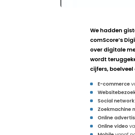
We hadden gis
comScore’s Digit
over digitale me
wordt teruggeke
cijfers, boelveel
E-commerce
v
Websitebezoe
Social network
Zoekmachine 
Online advertis
Online video
va
Mobile
vanaf pa