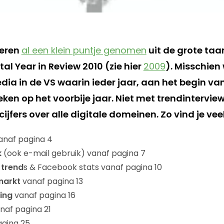
teren
al een klein puntje genomen
uit de grote taa
al Year in Review 2010 (zie hier
2009
). Misschien
dia in de VS waarin ieder jaar, aan het begin va
ken op het voorbije jaar. Niet met trendintervi
 cijfers over alle digitale domeinen. Zo vind je veel
anaf pagina 4
k
(ook e-mail gebruik) vanaf pagina 7
 trend
s & Facebook stats vanaf pagina 10
markt
vanaf pagina 13
ing
vanaf pagina 16
naf pagina 21
gina 25