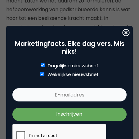
macht. Laten we het daarom zo formuleren: de
hefboomwerking van gedistribueerde kennis is wat
haar tot een beslissende kracht maakt. In
organisatieverband met name, omdat kennis snel
veroudert, terwijl het datavolume hand over hand
Marketingfacts. Elke dag vers. Mis
toeneemt. Weliswaar minder volumineus en snel
niks!
dan in de wetenschap, maar daar staat aan de
organisatiekant de time-to-market- en
Dagelijkse nieuwsbrief
diversificatiedruk tegenover. De hefboomwerking
Wekelijkse nieuwsbrief
van gedistribueerde kennis als beslissende
concurentiekracht is een belangrijk leidend
principe, honderd jaar na de verschijning van
Taylors historische
The Principles of Scientific
Management
(1911), over de manier waarop
toenmalige producenten hun processen zouden
moeten managen op basis van wat ze (kunnen)