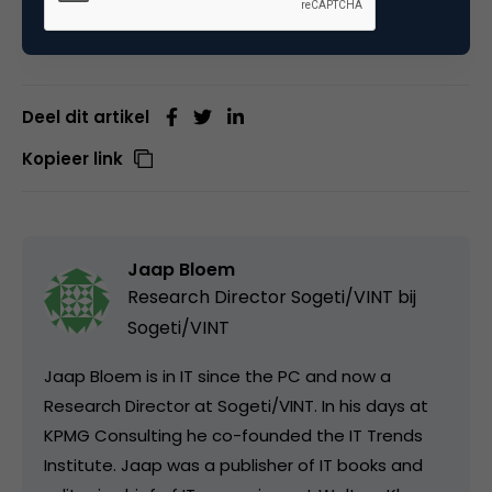
weten.
Deel dit artikel
Kopieer link
Jaap Bloem
Research Director Sogeti/VINT bij
Sogeti/VINT
Jaap Bloem is in IT since the PC and now a
Research Director at Sogeti/VINT. In his days at
KPMG Consulting he co-founded the IT Trends
Institute. Jaap was a publisher of IT books and