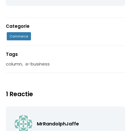
Categorie
Commerce
Tags
column
,
e-business
1 Reactie
MrRandolphJaffe