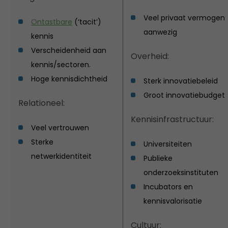
Veel privaat vermogen
Ontastbare
(‘tacit’)
aanwezig
kennis
Verscheidenheid aan
Overheid:
kennis/sectoren.
Hoge kennisdichtheid
Sterk innovatiebeleid
Groot innovatiebudget
Relationeel:
Kennisinfrastructuur:
Veel vertrouwen
Sterke
Universiteiten
netwerkidentiteit
Publieke
onderzoeksinstituten
Incubators en
kennisvalorisatie
Cultuur: