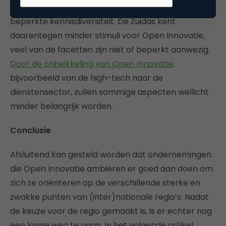
netwerk rondom enkele grote spelers en de
beperkte kennisdiversiteit. De Zuidas kent
daarentegen minder stimuli voor Open Innovatie,
veel van de facetten zijn niet of beperkt aanwezig.
Door de ontwikkeling van Open Innovatie
,
bijvoorbeeld van de high-tech naar de
dienstensector, zullen sommige aspecten wellicht
minder belangrijk worden.
Conclusie
Afsluitend kan gesteld worden dat ondernemingen
die Open Innovatie ambiëren er goed aan doen om
zich te oriënteren op de verschillende sterke en
zwakke punten van (inter)nationale regio’s. Nadat
de keuze voor de regio gemaakt is, is er echter nog
een lange weg te gaan. In het volgende artikel