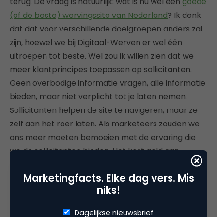
terug. De vraag is natuurlijk: wat is nu wel een
goede
(of de beste) wervingssite van Nederland
? Ik denk
dat dat voor verschillende doelgroepen anders zal
zijn, hoewel we bij Digitaal-Werven er wel één
uitroepen tot beste. Wel zou ik willen zien dat we
meer klantprincipes toepassen op sollicitanten.
Geen overbodige informatie vragen, alle informatie
bieden, maar niet verplicht tot je laten nemen.
Sollicitanten helpen de site te navigeren, maar ze
zelf aan het roer laten. Als marketeers zouden we
ons meer moeten bemoeien met de ervaring die
we de sollicitanten bieden. Het kost geld aan
merkwaarde om dat niet te doen.
Marketingfacts. Elke dag vers. Mis
niks!
Dagelijkse nieuwsbrief
Deel dit artikel