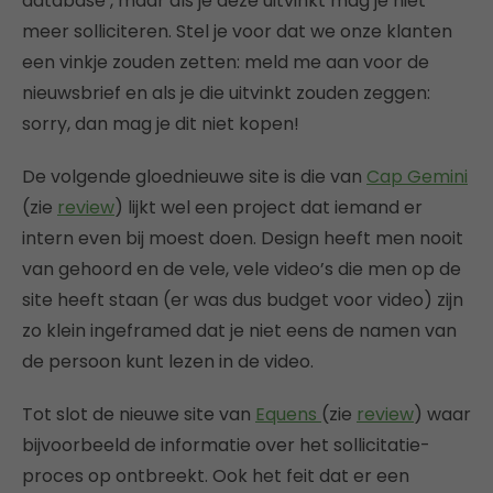
database’, maar als je deze uitvinkt mag je niet
meer solliciteren. Stel je voor dat we onze klanten
een vinkje zouden zetten: meld me aan voor de
nieuwsbrief en als je die uitvinkt zouden zeggen:
sorry, dan mag je dit niet kopen!
De volgende gloednieuwe site is die van
Cap Gemini
(zie
review
) lijkt wel een project dat iemand er
intern even bij moest doen. Design heeft men nooit
van gehoord en de vele, vele video’s die men op de
site heeft staan (er was dus budget voor video) zijn
zo klein ingeframed dat je niet eens de namen van
de persoon kunt lezen in de video.
Tot slot de nieuwe site van
Equens
(zie
review
) waar
bijvoorbeeld de informatie over het sollicitatie-
proces op ontbreekt. Ook het feit dat er een