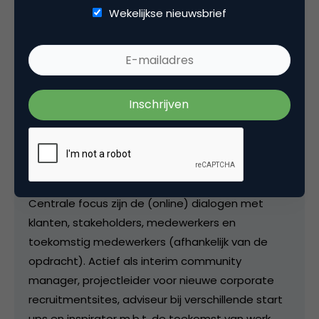
Wekelijkse nieuwsbrief
Kopieer link
Bas van de Haterd
Professioneel bemoeial bij
Van de
Haterd Consultancy
Freelance professioneel bemoeial. Kijkt altijd naar
het fundamentele probleem, niet de quick fix.
Centrale focus zijn de (online) dialogen met
klanten, stakeholders, medewerkers en
toekomstig medewerkers (afhankelijk van de
opdracht). Actief als interim community
manager, projectleider voor nieuwe corporate
recruitmentsites, adviseur bij verschillende start
ups en inspirator m.b.t. de toekomst van werk