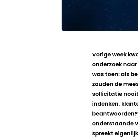
Vorige week k
onderzoek naar d
was toen: als b
zouden de meeste
sollicitatie noo
indenken, klant
beantwoorden? Ma
onderstaande vi
spreekt eigenlijk