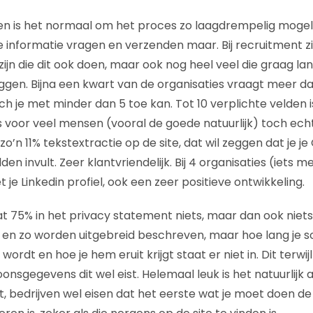
n is het normaal om het proces zo laagdrempelig mogeli
e informatie vragen en verzenden maar. Bij recruitment zi
ijn die dit ook doen, maar ook nog heel veel die graag la
ggen. Bijna een kwart van de organisaties vraagt meer da
zich je met minder dan 5 toe kan. Tot 10 verplichte velden
 voor veel mensen (vooral de goede natuurlijk) toch ech
zo’n 11% tekstextractie op de site, dat wil zeggen dat je j
en invult. Zeer klantvriendelijk. Bij 4 organisaties (iets 
et je Linkedin profiel, ook een zeer positieve ontwikkeling.
dat 75% in het privacy statement niets, maar dan ook niet
es en zo worden uitgebreid beschreven, maar hoe lang je soll
rdt en hoe je hem eruit krijgt staat er niet in. Dit terwij
sgegevens dit wel eist. Helemaal leuk is het natuurlijk al
, bedrijven wel eisen dat het eerste wat je moet doen de