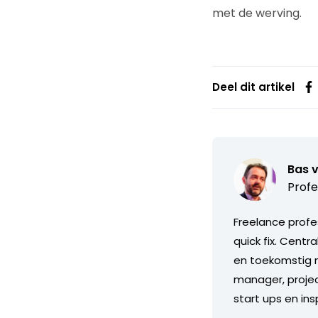
met de werving.
Deel dit artikel
Bas 
Profe
Freelance profe
quick fix. Centr
en toekomstig m
manager, projec
start ups en in