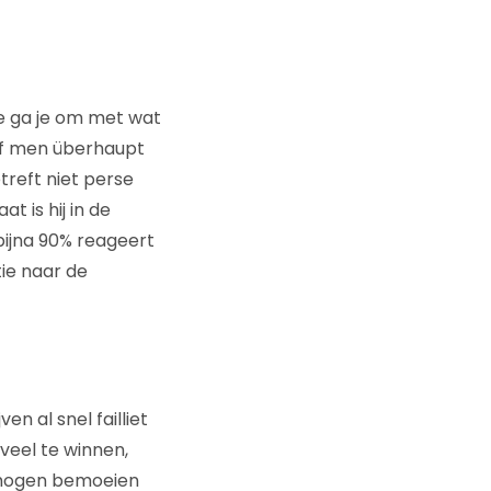
e ga je om met wat
 of men überhaupt
treft niet perse
t is hij in de
bijna 90% reageert
tie naar de
n al snel failliet
veel te winnen,
 mogen bemoeien