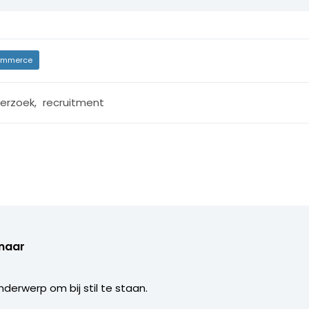
mmerce
erzoek
,
recruitment
enaar
derwerp om bij stil te staan.