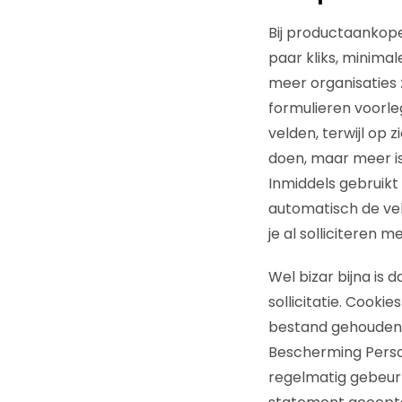
Bij productaankope
paar kliks, minimal
meer organisaties z
formulieren voorle
velden, terwijl op 
doen, maar meer is
Inmiddels gebruikt 
automatisch de veld
je al solliciteren m
Wel bizar bijna is 
sollicitatie. Cooki
bestand gehouden wo
Bescherming Persoon
regelmatig gebeurt