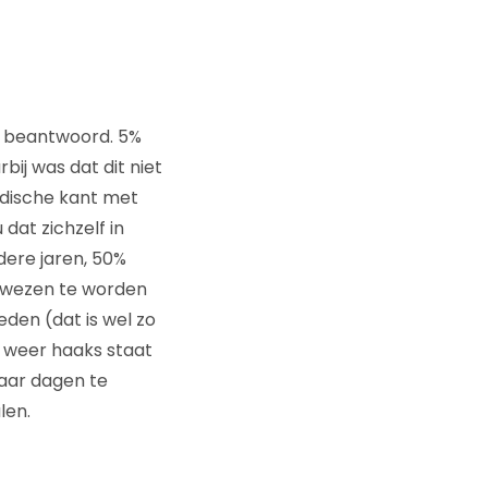
et beantwoord. 5%
bij was dat dit niet
ridische kant met
at zichzelf in
dere jaren, 50%
gewezen te worden
eden (dat is wel zo
t weer haaks staat
aar dagen te
len.