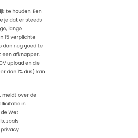
jk te houden. Een
e je dat er steeds
nge, lange
n 15 verplichte
 is dan nog goed te
t een afknapper.
e CV upload en die
meer dan 1% dus) kan
s, meldt over de
icitatie in
l de Wet
s, zoals
 privacy