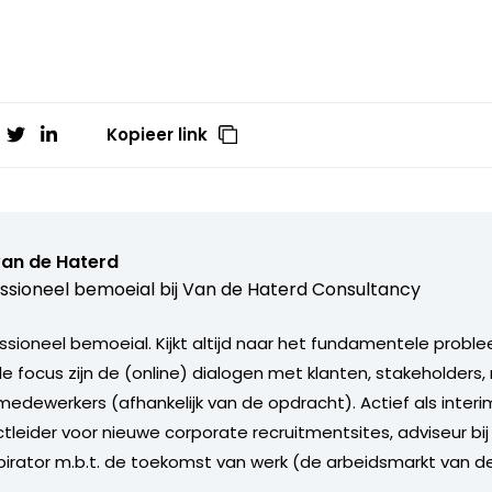
Kopieer link
van de Haterd
ssioneel bemoeial bij
Van de Haterd Consultancy
ssioneel bemoeial. Kijkt altijd naar het fundamentele proble
ale focus zijn de (online) dialogen met klanten, stakeholder
edewerkers (afhankelijk van de opdracht). Actief als inte
tleider voor nieuwe corporate recruitmentsites, adviseur bij
spirator m.b.t. de toekomst van werk (de arbeidsmarkt van d