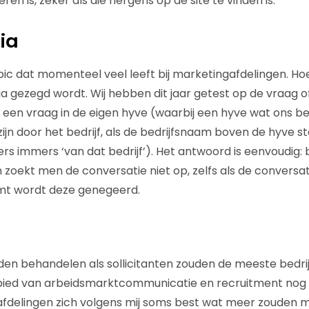
n is, zeker als die nergens op de site te vinden is.
ia
ic dat momenteel veel leeft bij marketingafdelingen. Ho
dia gezegd wordt. Wij hebben dit jaar getest op de vraag
een vraag in de eigen hyve (waarbij een hyve wat ons be
ijn door het bedrijf, als de bedrijfsnaam boven de hyve staa
rs immers ‘van dat bedrijf’). Het antwoord is eenvoudig: 
en zoekt men de conversatie niet op, zelfs als de conversa
omt wordt deze genegeerd.
en behandelen als sollicitanten zouden de meeste bedrijve
 gebied van arbeidsmarktcommunicatie en recruitment nog 
afdelingen zich volgens mij soms best wat meer zouden