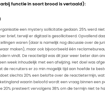
rbij functie in soort brood is vertaald):
n
e organisatie een mystery sollicitatie gedaan. 25% werd ni
brief, terwijl er digitaal is gesolliciteerd. Opvallend daar
ellingen waren (daar is namelijk nog discussie over de ju
waar maken), maar ook bijvoorbeeld één reclamebureau d
dern vindt. De reactietijd was dit jaar weer beter dan an
en week inhoudelijk met een afwijzing. Het doel was af
t de recruiters er zo min mogelijk tijd aan hoefde te best
 doet slechts 20% een belofte over de reactietermijn, wa
ketingland waarin beloofd wordt een vraag binnen een p
e 20% presteert vervolgens 38% om die termijn niet te ha