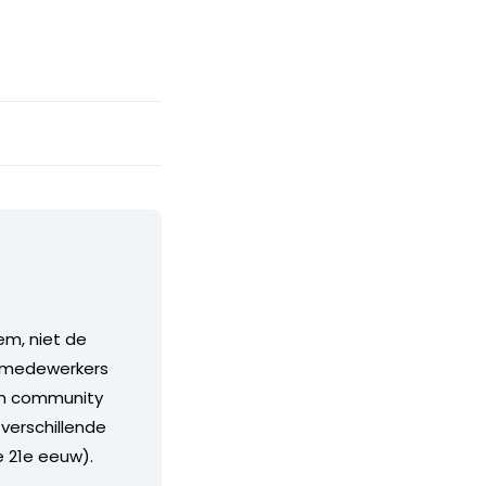
em, niet de
s, medewerkers
rim community
 verschillende
e 21e eeuw).