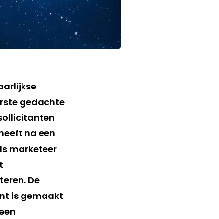
jaarlijkse
eerste gedachte
ollicitanten
 heeft na een
als marketeer
t
teren. De
ent is gemaakt
 een