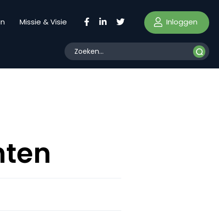
Inloggen
en
Missie & Visie
nten